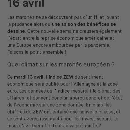
16 avril
À propos de nous
Emplois
Les marchés ne se découvrent pas d’un fil et jouent
la prudence alors qu’
une saison des bénéfices se
Presse
dessine
. Cette nouvelle semaine creusera également
l’écart entre la reprise économique américaine et
Support
une Europe encore embourbée par la pandémie.
Faisons le point ensemble !
Quel climat sur les marchés européen ?
Ce
mardi 13 avril
, l’
indice ZEW
du sentiment
Ouvrir le menu de changement de langue
FR
économique sera publié pour l’Allemagne et la zone
euro. Les données de l’indice mesurent le climat des
affaires, et donnent donc un aperçu concret de l’état
de l’économie sur une zone donnée. En mars, les
chiffres du ZEW ont entamé une nouvelle hausse, et
se sont avérés rassurants pour les investisseurs. Le
mois d’avril sera-t-il tout aussi optimiste ?