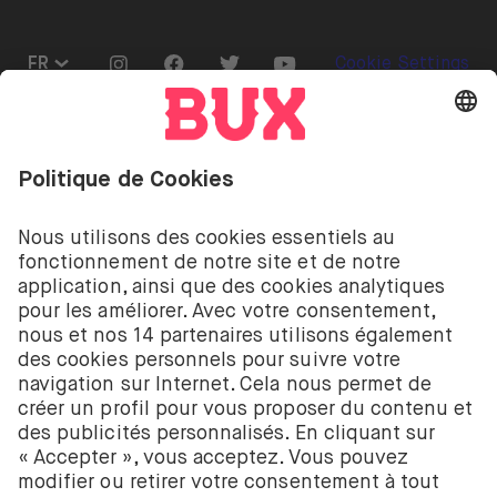
Go to "Instagram"
Go to "Facebook"
Go to "Twitter"
Go to "Youtube"
FR
Cookie Settings
Ouvrir le menu de changement de langue
Investir comporte des risques. Tu peux perdre ton
dépôt.
Les services d’investissement de BUX pour les
actions et les ETF sont fournis par BUX B.V. BUX B.V.
est enregistré auprès de la Chambre de commerce
néerlandaise à Amsterdam sous le numéro
58403949. BUX B.V. est autorisé et réglementé par
l’Autorité néerlandaise des marchés financiers
(Autoriteit Financiële Markten – AFM).
BUX B.V. ne fournit pas de conseils d’investissement
et les investisseurs individuels doivent prendre leurs
propres décisions ou chercher des conseils