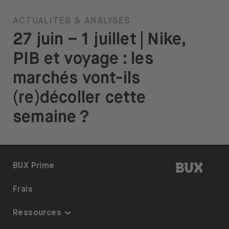
ACTUALITÉS & ANALYSES
27 juin – 1 juillet | Nike,
PIB et voyage : les
marchés vont-ils
(re)décoller cette
semaine ?
BUX | R
BUX Prime
Frais
Ressources