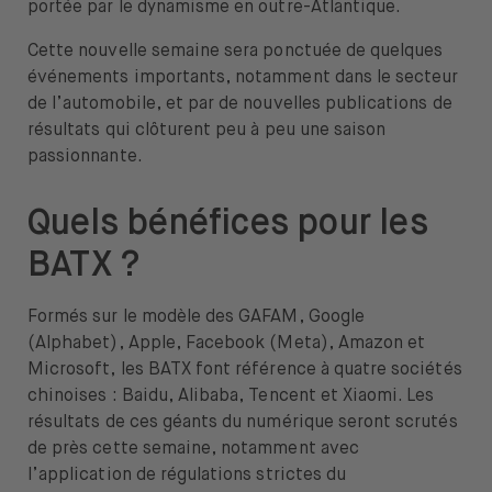
portée par le dynamisme en outre-Atlantique.
À propos de nous
Cette nouvelle semaine sera ponctuée de quelques
Emplois
événements importants, notamment dans le secteur
de l’automobile, et par de nouvelles publications de
Presse
résultats qui clôturent peu à peu une saison
passionnante.
Support
Quels bénéfices pour les
BATX ?
Ouvrir le menu de changement de langue
FR
Formés sur le modèle des GAFAM, Google
(Alphabet), Apple, Facebook (Meta), Amazon et
Microsoft, les BATX font référence à quatre sociétés
chinoises : Baidu, Alibaba, Tencent et Xiaomi. Les
résultats de ces géants du numérique seront scrutés
de près cette semaine, notamment avec
l’application de régulations strictes du