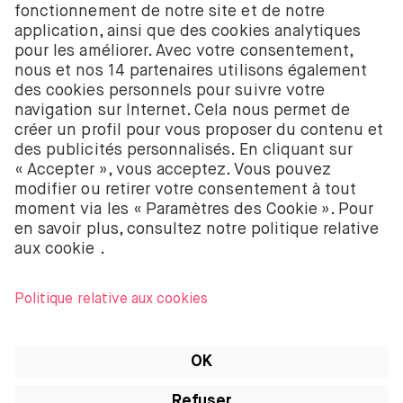
actions et les ETF sont fournis par BUX B.V. BUX B.V.
est enregistré auprès de la Chambre de commerce
néerlandaise à Amsterdam sous le numéro
58403949. BUX B.V. est autorisé et réglementé par
l’Autorité néerlandaise des marchés financiers
(Autoriteit Financiële Markten – AFM).
BUX B.V. ne fournit pas de conseils d’investissement
et les investisseurs individuels doivent prendre leurs
propres décisions ou chercher des conseils
indépendants. Investir comporte des risques. La
valeur des investissements peut augmenter ou
diminuer et tu peux recevoir moins que ton
investissement initial ou perdre la totalité de ton
investissement.
Apple, le logo Apple, iPod, iPad, iPod touch et
iTunes sont des marques d’Apple Inc. enregistrées
aux États-Unis et dans d’autres pays. iPhone est une