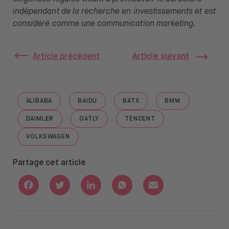
indépendant de la recherche en investissements et est
considéré comme une communication marketing.
Article précédent
Article suivant
ALIBABA
BAIDU
BATX
BMW
GO TO "ALIBABA"
GO TO "BAIDU"
GO TO "BATX"
GO TO "BMW"
DAIMLER
OATLY
TENCENT
GO TO "DAIMLER"
GO TO "OATLY"
GO TO "TENCENT"
VOLKSWAGEN
GO TO "VOLKSWAGEN"
Partage cet article
Share with Facebook
Share with Twitter
Share with Linkedin
Share with Whatsapp
Share with Email