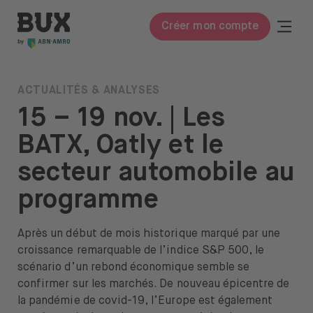
Skip to content
BUX | Réveille ton argent FR
Togg
Créer mon compte
Ferme
BUX Prime
ACTUALITÉS & ANALYSES
15 – 19 nov. | Les
Frais
BATX, Oatly et le
Connaissances
secteur automobile au
Apprendre à investir
programme
Lexique
Après un début de mois historique marqué par une
Investir dans
croissance remarquable de l’indice S&P 500, le
Actions & ETF
scénario d’un rebond économique semble se
confirmer sur les marchés. De nouveau épicentre de
À propos
la pandémie de covid-19, l’Europe est également