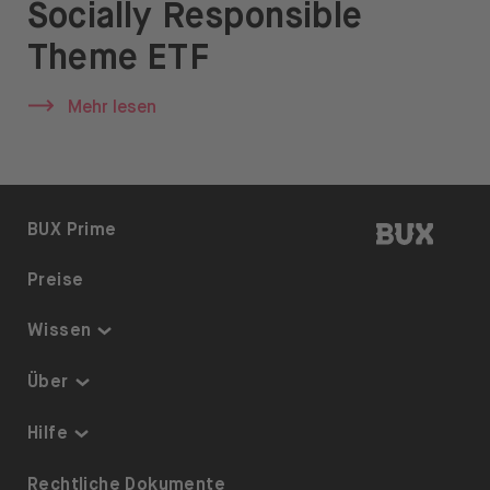
Socially Responsible
News & Insights
Theme ETF
Prime
Mehr lesen
Sicherheit & Schutz
Über
Über uns
BUX | 
BUX Prime
Karriere
Preise
Presse
Wissen
Hilfe
Thematisch investieren
Über
Sparplan
Sicherheit & Schutz
Hilfe
ETFs auf BUX
Über uns
Barrierefreiheit
Rechtliche Dokumente