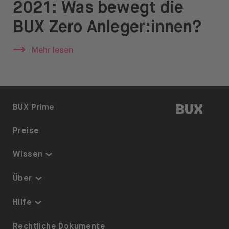
2021: Was bewegt die
News & Insights
BUX Zero Anleger:innen?
Prime
Mehr lesen
Sicherheit & Schutz
Über
Über uns
BUX | 
BUX Prime
Karriere
Preise
Presse
Wissen
Hilfe
Thematisch investieren
Über
Sparplan
Sicherheit & Schutz
Hilfe
ETFs auf BUX
Über uns
Barrierefreiheit
Rechtliche Dokumente