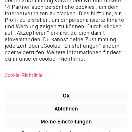
Niederländischen Aufsichtsbehörde für die
Finanzmärkte (Autoriteit Financiële Markten – AFM)
autorisiert und reguliert.
BUX B.V. bietet keine Anlageberatung an und Anleger
sollten entweder ihre eigenen Entscheidungen
treffen oder unabhängige Beratung in Anspruch
nehmen. Investitionen sind mit Risiken verbunden.
Der Wert von Investitionen kann sowohl steigen als
auch fallen und du könntest weniger als deine
ursprüngliche Investition zurückbekommen oder
deine gesamte Investition verlieren.
Apple, das Apple-Logo, iPod, iPad, iPod touch und
iTunes sind Marken von Apple Inc., die in den USA
und anderen Ländern registriert sind. iPhone ist eine
Marke von Apple Inc. App Store ist eine
Dienstleistungsmarke von Apple Inc.