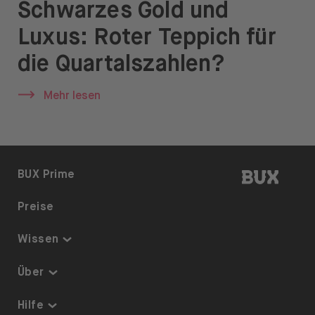
Schwarzes Gold und
News & Insights
Luxus: Roter Teppich für
Prime
die Quartalszahlen?
Sicherheit & Schutz
Mehr lesen
Über
Über uns
Karriere
BUX | 
BUX Prime
Presse
Preise
Hilfe
Wissen
Thematisch investieren
Über
Sparplan
Sicherheit & Schutz
Hilfe