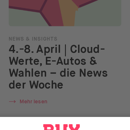
NEWS & INSIGHTS
4.-8. April | Cloud-
Werte, E-Autos &
Wahlen – die News
der Woche
Mehr lesen