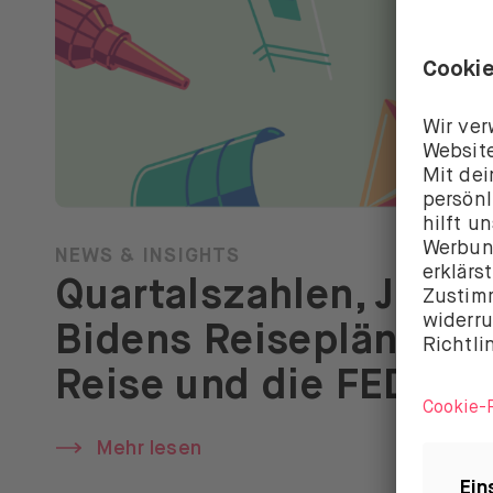
NEWS & INSIGHTS
Quartalszahlen, Joe
Bidens Reisepläne,
Reise und die FED
Mehr lesen