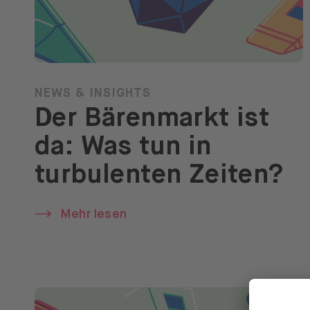
NEWS & INSIGHTS
Der Bärenmarkt ist
da: Was tun in
turbulenten Zeiten?
Mehr lesen