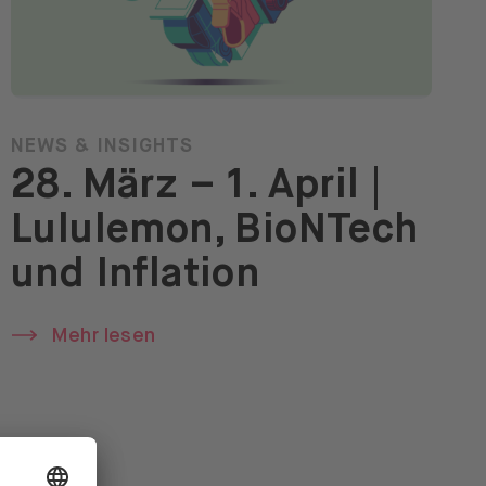
NEWS & INSIGHTS
28. März – 1. April |
Lululemon, BioNTech
und Inflation
Mehr lesen