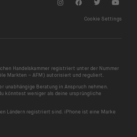
Go to "Instagram"
Go to "Facebook"
Go to "Twitter"
Go to "Y
Cookie Settings
dischen Handelskammer registriert unter der Nummer
le Markten – AFM) autorisiert und reguliert.
oder unabhängige Beratung in Anspruch nehmen.
du könntest weniger als deine ursprüngliche
en Ländern registriert sind. iPhone ist eine Marke