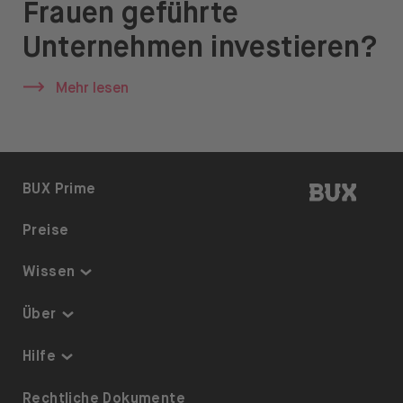
Frauen geführte
News & Insights
Unternehmen investieren?
Prime
Mehr lesen
Sicherheit & Schutz
Über
Über uns
BUX | 
BUX Prime
Karriere
Preise
Presse
Wissen
Hilfe
Thematisch investieren
Über
Sparplan
Sicherheit & Schutz
Hilfe
ETFs auf BUX
Über uns
Barrierefreiheit
Rechtliche Dokumente