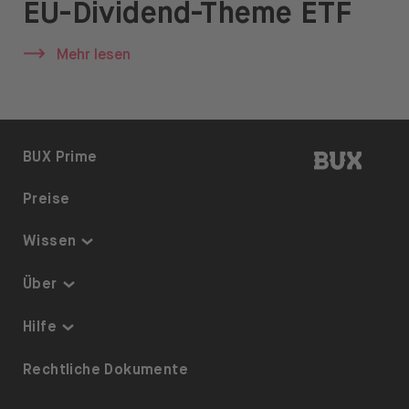
EU-Dividend-Theme ETF
News & Insights
Prime
Mehr lesen
Sicherheit & Schutz
Über
BUX | 
BUX Prime
Über uns
Preise
Karriere
Wissen
Presse
Thematisch investieren
Über
Hilfe
Sparplan
Sicherheit & Schutz
Hilfe
ETFs auf BUX
Über uns
Barrierefreiheit
Rechtliche Dokumente
Dividenden
Karriere
Referrals
Aktienverleih