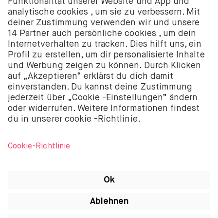
niederländischen Handelskammer registriert unter
der Nummer 58403949. BUX B.V. wird von der
Niederländischen Aufsichtsbehörde für die
Finanzmärkte (Autoriteit Financiële Markten – AFM)
autorisiert und reguliert.
BUX B.V. bietet keine Anlageberatung an und Anleger
sollten entweder ihre eigenen Entscheidungen
treffen oder unabhängige Beratung in Anspruch
nehmen. Investitionen sind mit Risiken verbunden.
Der Wert von Investitionen kann sowohl steigen als
auch fallen und du könntest weniger als deine
ursprüngliche Investition zurückbekommen oder
deine gesamte Investition verlieren.
Apple, das Apple-Logo, iPod, iPad, iPod touch und
iTunes sind Marken von Apple Inc., die in den USA
und anderen Ländern registriert sind. iPhone ist eine
Marke von Apple Inc. App Store ist eine
Dienstleistungsmarke von Apple Inc.