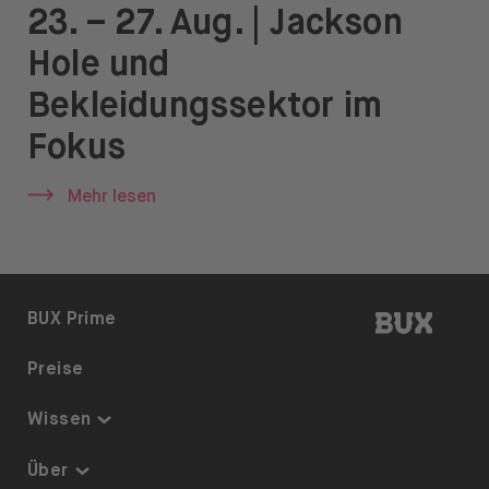
Öffnen Sie das Sprachwechselmenü
DE
23. – 27. Aug. | Jackson
Hole und
Bekleidungssektor im
Fokus
Mehr lesen
BUX | 
BUX Prime
Preise
Wissen
Thematisch investieren
Über