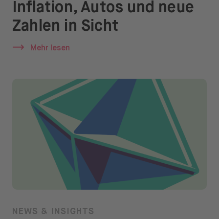
Inflation, Autos und neue
News & Insights
Zahlen in Sicht
Prime
Mehr lesen
Sicherheit & Schutz
Über
Über uns
Karriere
Presse
Hilfe
NEWS & INSIGHTS