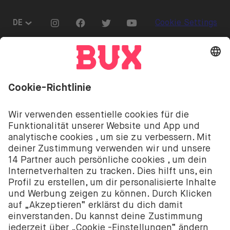
Go to "Instagram"
Go to "Facebook"
Go to "Twitter"
Go to "Youtube"
DE
Cookie Settings
Öffnen Sie das Sprachwechselmenü
Investitionen sind mit Risiken verbunden. Du
könntest deine Einlage verlieren.
Die Investment-Dienstleistungen von BUX werden
von BUX B.V. bereitgestellt. BUX B.V. ist bei der
niederländischen Handelskammer registriert unter
der Nummer 58403949. BUX B.V. wird von der
Niederländischen Aufsichtsbehörde für die
Finanzmärkte (Autoriteit Financiële Markten – AFM)
autorisiert und reguliert.
BUX B.V. bietet keine Anlageberatung an und Anleger
sollten entweder ihre eigenen Entscheidungen
treffen oder unabhängige Beratung in Anspruch