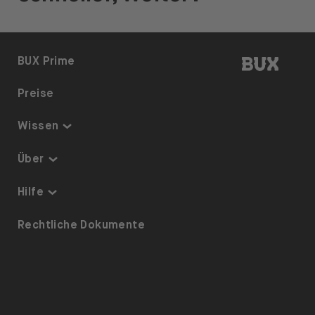
BUX | 
BUX Prime
Preise
Wissen
Thematisch investieren
Über
Sparplan
Sicherheit & Schutz
Hilfe
ETFs auf BUX
Über uns
Barrierefreiheit
Rechtliche Dokumente
Dividenden
Karriere
Referrals
Aktienverleih
Presse