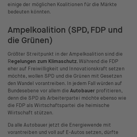
News & Insights
einige der möglichen Koalitionen für die Märkte
bedeuten könnten.
Prime
Ampelkoalition (SPD, FDP und
Sicherheit & Schutz
die Grünen)
Über
Größter Streitpunkt in der Ampelkoalition sind die
Über uns
R
egelungen zum Klimaschutz.
Während die FDP
eher auf Freiwilligkeit und Innovationskraft setzen
Karriere
möchte, wollen SPD und die Grünen mit Gesetzen
den Wandel vorantreiben. In jedem Fall würden auf
Presse
Bundesebene vor allem die
Autobauer
profitieren,
denn die SPD als Arbeiterpartei möchte ebenso wie
Hilfe
die FDP als Wirtschaftspartei die heimische
Wirtschaft stützen.
Da alle Autobauer jetzt die Energiewende mit
vorantreiben und voll auf E-Autos setzen, dürfte