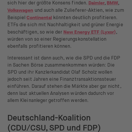
Öffnen Sie das Sprachwechselmenü
DE
Daimler
BMW
sich hier der größte Konsens finden.
,
,
Volkswagen
und auch alle Zulieferer-Aktien, wie zum
Continental
Beispiel
könnten deutlich profitieren.
ETFs die sich mit Nachhaltigkeit und grüner Energie
New Energy ETF (Lyxor)
beschäftigen, so wie der
,
würden von so einer Regierungskonstellation
ebenfalls profitieren können.
Interessant ist dann auch, wie die SPD und die FDP
in Sachen Börse zusammenkommen würden: Die
SPD und ihr Kanzlerkandidat Olaf Scholz wollen
jedoch seit Jahren eine Finanztransaktionssteuer
einführen. Darauf stehen die Märkte aber gar nicht,
denn laut aktuellen Analysen würden dadurch vor
allem Kleinanleger getroffen werden.
Deutschland-Koalition
(CDU/CSU, SPD und FDP)