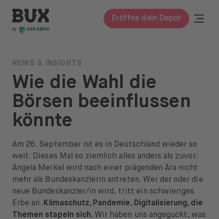
Zum Inhalt springen
BUX | Mach mehr mit deinem Geld DE
Togg
Eröffne dein Depot
Schli
BUX Prime
NEWS & INSIGHTS
Wie die Wahl die
Preise
Börsen beeinflussen
Wissen
könnte
Wissen
Glossar
Am 26. September ist es in Deutschland wieder so
weit. Dieses Mal so ziemlich alles anders als zuvor:
Investieren lernen
Angela Merkel wird nach einer prägenden Ära nicht
mehr als Bundeskanzlerin antreten. Wer der oder die
Investieren in
neue Bundeskanzler/in wird, tritt ein schwieriges
Erbe an.
Klimaschutz, Pandemie, Digitalisierung, die
Aktien & ETFs
Themen stapeln sich.
Wir haben uns angeguckt, was