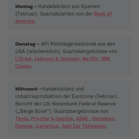
Montag
–
Handelsbilanz aus Spanien
(Februar). Quartalszahlen von der
Bank of
America
.
Dienstag
–
API Rohöllagerbestände aus den
USA (wöchentlich). Quartalsergebnisse von
L’Oréal
,
Johnson & Johnson
,
Netflix
,
IBM
,
Casino
.
Mittwoch
–
Handelsbilanz und
Industrieproduktion der Eurozone (Februar).
Bericht der US-Notenbank Federal Reserve
(„Beige Book“). Quartalsergebnisse von
Tesla
,
Procter & Gamble
,
ASML
,
Heineken
,
Danone
,
Carrefour
,
Just Eat Takeaway
.