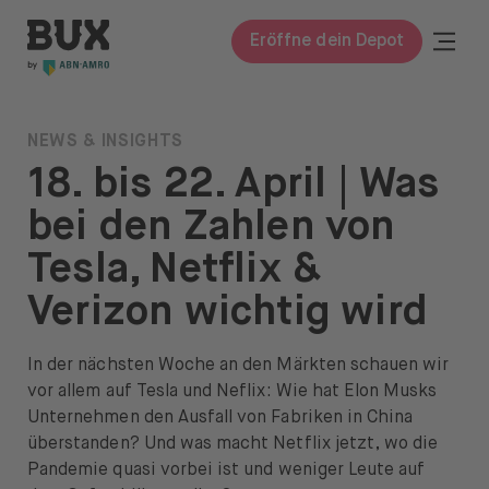
Zum Inhalt springen
BUX | Mach mehr mit deinem Geld DE
Togg
Eröffne dein Depot
Schli
BUX Prime
NEWS & INSIGHTS
18. bis 22. April | Was
Preise
bei den Zahlen von
Wissen
Tesla, Netflix &
Wissen
Verizon wichtig wird
Glossar
In der nächsten Woche an den Märkten schauen wir
Investieren lernen
vor allem auf Tesla und Neflix: Wie hat Elon Musks
Investieren in
Unternehmen den Ausfall von Fabriken in China
überstanden? Und was macht Netflix jetzt, wo die
Aktien & ETFs
Pandemie quasi vorbei ist und weniger Leute auf