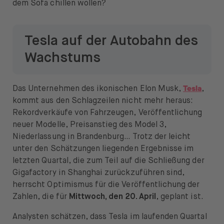
dem Sofa chillen wollen?
News & Insights
Prime
Tesla auf der Autobahn des
Sicherheit & Schutz
Wachstums
Über
Tesla
Das Unternehmen des ikonischen Elon Musk,
,
Über uns
kommt aus den Schlagzeilen nicht mehr heraus:
Rekordverkäufe von Fahrzeugen, Veröffentlichung
Karriere
neuer Modelle, Preisanstieg des Model 3,
Niederlassung in Brandenburg… Trotz der leicht
Presse
unter den Schätzungen liegenden Ergebnisse im
letzten Quartal, die zum Teil auf die Schließung der
Hilfe
Gigafactory in Shanghai zurückzuführen sind,
herrscht Optimismus für die Veröffentlichung der
Zahlen, die für
Mittwoch, den 20. April
, geplant ist.
Analysten schätzen, dass Tesla im laufenden Quartal