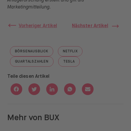
Anlageforschung erstellt und gilt als
Marketingmitteilung.
Vorheriger Artikel
Nächster Artikel
BÖRSENAUSBLICK
NETFLIX
GO TO "BÖRSENAUSBLICK"
GO TO "NETFLIX"
QUARTALSZAHLEN
TESLA
GO TO "QUARTALSZAHLEN"
GO TO "TESLA"
Teile diesen Artikel
Share with Facebook
Share with Twitter
Share with Linkedin
Share with Whatsapp
Share with Email
Mehr von BUX