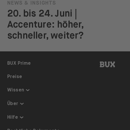
NEWS & INSIGHTS
20. bis 24. Juni |
Accenture: höher,
schneller, weiter?
BUX | 
BUX Prime
Preise
Wissen
Thematisch investieren
Über
Sparplan
Sicherheit & Schutz
Hilfe
ETFs auf BUX
Über uns
Barrierefreiheit