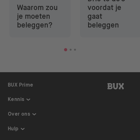
Waarom zou
voordat je
je moeten
gaat
beleggen?
beleggen
BUX | 
BUX Prime
Kennis
Kennis
Over ons
Thematisch beleggen
Over BUX
Hulp
Beleggingsplan
Tarieven