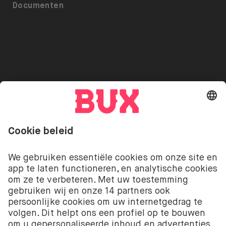
Toegankelijkheid
Documenten
ETF’s op BUX
Pers
Referrals
Uitlenen van Aandelen
Vacatures
Beveiliging
Go to "Instagram"
Go to "Facebook"
Go to "Twitter"
Go to "Youtube"
NL
Cookie Settings
Open taal menu
Beleggen kent risico’s. Je kunt je inleg verliezen.
De beleggingsdiensten van BUX met betrekking tot
aandelen en ETF’s worden aangeboden door BUX B.V.
BUX B.V. is geregistreerd bij de Kamer van
Koophandel onder nummer 58403949. BUX B.V. staat
onder toezicht van de Autoriteit Financiële Markten
(AFM).