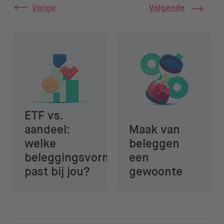
Vorige
Volgende
ETF vs. aandeel: welke beleggingsvorm past bij jou?
Maak van beleggen een gew
ETF vs.
aandeel:
Maak van
welke
beleggen
beleggingsvorm
een
past bij jou?
gewoonte