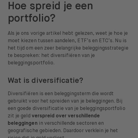
Hoe spreid je een
Over BUX
portfolio?
Vacatures
Als je ons vorige artikel hebt gelezen, weet je hoe je
Pers
moet kiezen tussen aandelen, ETF’s en ETC’s. Nu is
Help
het tijd om een zeer belangrijke beleggingsstrategie
te bespreken: het diversifiëren van je
FAQ
beleggingsportfolio.
Overstappen
Wat is diversificatie?
Diversifiëren is een beleggingsterm die wordt
gebruikt voor het spreiden van je beleggingen. Bij
een goede diversificatie van je beleggingsportfolio
Open taal menu
NL
zit je geld
verspreid over verschillende
beleggingen
in verschillende sectoren en
geografische gebieden. Daardoor verklein je het