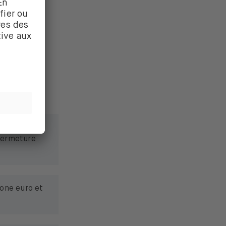
r les
. Assure-toi
ient
s en zone
 Fermeture
one euro et