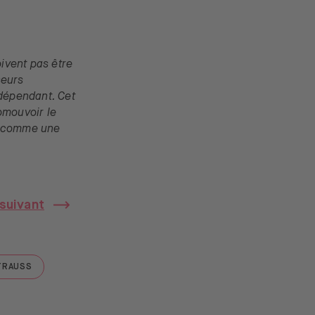
oivent pas être
seurs
ndépendant. Cet
omouvoir le
é comme une
 suivant
TRAUSS
GO TO "LEVI STRAUSS"