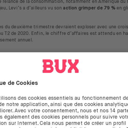
e relance de la consommation, notamment en Amérique du N
jeu, Levi’s a d’ailleurs vu son
action grimper de
79 %
en g
tes du deuxième trimestre devraient exploser avec une croi
u T2 de 2020. Enfin, le chiffre d’affaires est attendu en h
issement annuel.
e les nouvelles statistiques sur BUX 
is affiner tes recherches sur l’application BUX Zero en uti
istiques disponibles. Nous avons récemment ajouté ces do
leur aperçu de l’actif dans lequel tu investis
et faire des c
c prendre connaissance du
BPA
(bénéfice par action), du
ch
la
capitalisation boursière
, ou encore du
PER
(price-earning