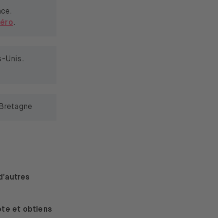
nce.
Aéro
.
s-Unis.
-Bretagne
d’autres
pte et obtiens