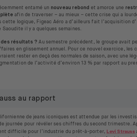
 récemment entamé un
nouveau rebond
et amorce une
rest
mplète
afin de traverser – au mieux – cette crise qui a lour
s cette logique, Figeac Aéro a d’ailleurs fait l’acquisition d
ie Saoudite il y a quelques semaines.
 des résultats ?
Au semestre précédent, le groupe avait p
ffaires en glissement annuel. Pour ce nouvel exercice, les 
raient rester en deçà des normales de saison, avec une lég
ugmentation de l’activité d’environ 13 % par rapport au pr
rauss au rapport
lifornienne de jeans iconiques est attendue par les investi
de journée pour révéler ses chiffres du second trimestre. 
Levi Strauss
t difficile pour l’industrie du prêt-à-porter,