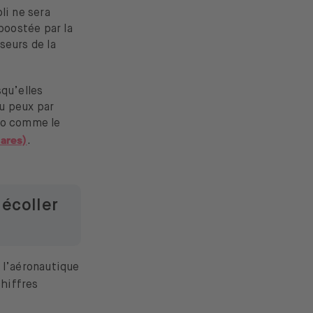
li ne sera
boostée par la
sseurs de la
squ’elles
u peux par
uro comme le
ares)
.
décoller
 l’aéronautique
chiffres