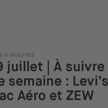
S & ANALYSES
 juillet | À suivre
e semaine : Levi’s
ac Aéro et ZEW