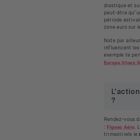
drastique et su
peut-être qu’u
période estivale
zone euro sur 
Note par aille
influencent le
exemple te pen
Europe Stoxx 5
L’actio
?
Rendez-vous dan
Figeac Aéro
:
. 
trimestriels le