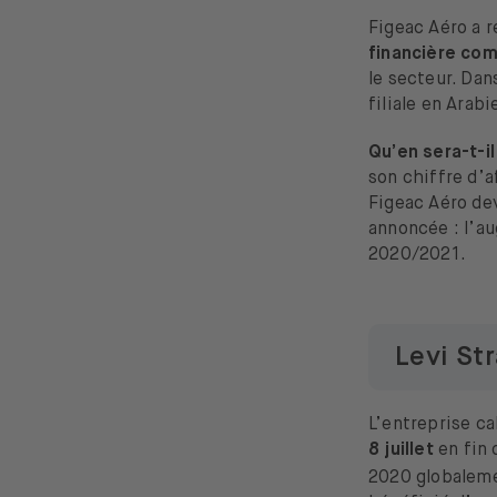
Figeac Aéro a
financière co
le secteur. Dan
filiale en Arab
Qu’en sera-t-il
son chiffre d’a
Figeac Aéro dev
annoncée : l’a
2020/2021.
Levi St
L’entreprise ca
8 juillet
en fin 
2020 globalemen