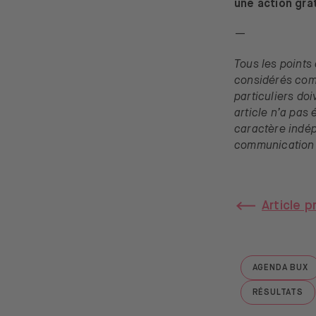
une action grat
—
Tous les points
considérés comm
particuliers do
article n’a pas
caractère indé
communication 
Article 
AGENDA BUX
GO TO "
RÉSULTATS
GO TO "