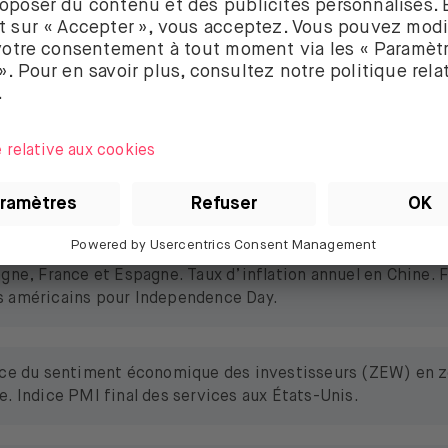
ns également indiqué toutes les informations à connaître su
omme la date à laquelle il est détaché (“date ex-dividende”)
ière version de l’app à jour pour en bénéficier !
plus sur ces nouvelles fonctionnalités et ce qu’elles signif
onsulte
notre page
à ce sujet.
r économique et des résultats
uction industrielle en France. Indice PMI final des service
agne, France et Espagne. Taux d’inflation annuel en Chine.
 américains pour Independence Day.
ice du sentiment économique des investisseurs (ZEW) en z
e. Indice PMI final des services aux États-Unis.