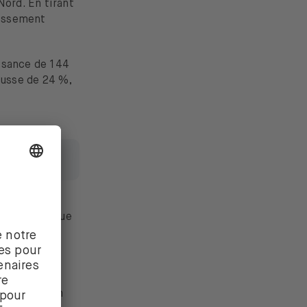
ord. En tirant
lissement
ssance de 144
ausse de 24 %,
Zero
lisant les
nnées pour que
hoix qui te
iffre
-ratio) d’un