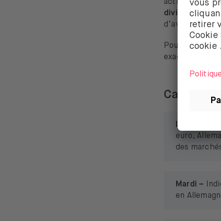
actif. Nous avo
dividendes
, c
d’avoir la dern
Pour en savoir 
exactement, c
Calendrie
Lundi –
Prod
euro, Allem
des marchés
Mardi –
Ind
en Allemagn