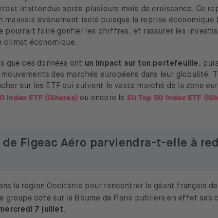
rtout inattendue après plusieurs mois de croissance. Ce rep
n mauvais événement isolé puisque la reprise économique 
 pourrait faire gonfler les chiffres, et rassurer les investi
le climat économique.
urs que ces données ont
un impact sur ton portefeuille
, pui
s mouvements des marchés européens dans leur globalité. T
cher sur les ETF qui suivent le vaste marché de la zone e
0 Index ETF (iShares)
EU Top 50 Index ETF (iSh
ou encore le
n de Figeac Aéro parviendra-t-elle à re
s la région Occitanie pour rencontrer le géant français de
Le groupe coté sur la Bourse de Paris publiera en effet ses 
mercredi 7 juillet
.