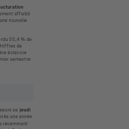
ructuration
dement affaibli
’une nouvelle
erdu 55,4 % de
chiffres de
ère éclaircie
emier semestre
sseurs ce
jeudi
Après une année
a récemment