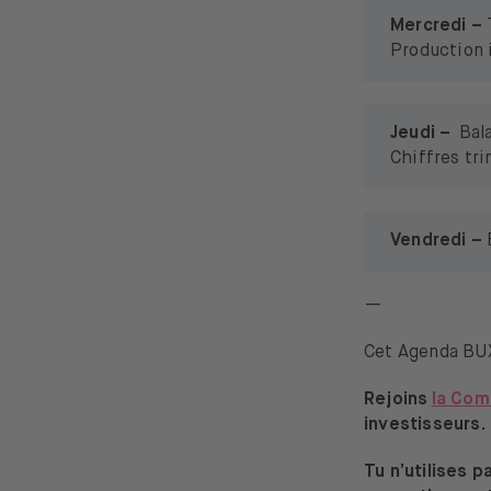
Mercredi –
Production i
Jeudi –
Bal
Chiffres tr
Vendredi –
—
Cet Agenda BUX
Rejoins
la Co
investisseurs.
Tu n’utilises 