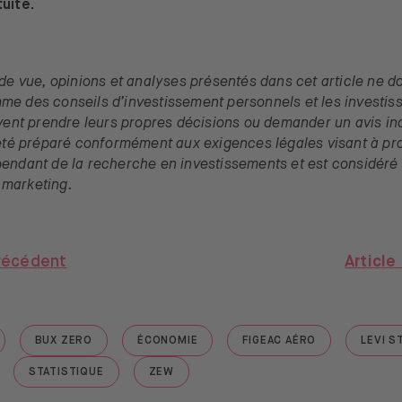
uite.
 de vue, opinions et analyses présentés dans cet article ne d
e des conseils d’investissement personnels et les investis
ivent prendre leurs propres décisions ou demander un avis i
 été préparé conformément aux exigences légales visant à pr
pendant de la recherche en investissements et est considér
marketing.
précédent
Article
BUX ZERO
ÉCONOMIE
FIGEAC AÉRO
LEVI S
AGENDA BUX"
GO TO "BUX ZERO"
GO TO "ÉCONOMIE"
GO TO "FIGEAC AÉRO"
STATISTIQUE
ZEW
RÉSULTATS"
GO TO "STATISTIQUE"
GO TO "ZEW"