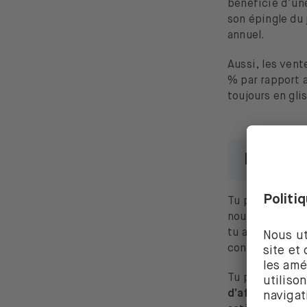
bénéficié d’un
son épingle du 
annuel.
Aussi, les ven
% par rapport a
toujours en gl
Découvr
Tu peux désorma
nouvelles stat
tu aies
un meil
conviennent.
Tu pourras don
d’affaires
, de 