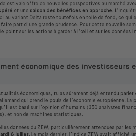
ode estivale offre de nouvelles perspectives au marché av
spéré
et une
saison des bénéfices en approche
. L’inquié
-ci au variant Delta reste toutefois en toile de fond, ce qui
 faire part d’une grande prudence. Pour cette nouvelle sema
 le point sur les actions à garder à l’œil et sur les données
iment économique des investisseurs 
actualités économiques, tu as sûrement déjà entendu parler d
 allemand qui prend le pouls de l’économie européenne. La p
qu’il est basé sur l’opinion d’humains (350 analystes finan
s), et non de machines statistiques.
velles données du ZEW, particulièrement attendues par les 
rdi 6 juillet.
Le mois dernier, l’indice ZEW avait affiché u