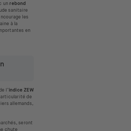
ec un
rebond
tude sanitaire
 encourage les
ine à la
 importantes en
en
e l’
indice ZEW
articularité de
ciers allemands,
marchés, seront
ne chute