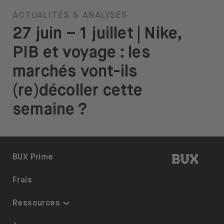
ACTUALITÉS & ANALYSES
27 juin – 1 juillet | Nike,
PIB et voyage : les
marchés vont-ils
(re)décoller cette
semaine ?
BUX | R
BUX Prime
Frais
Ressources