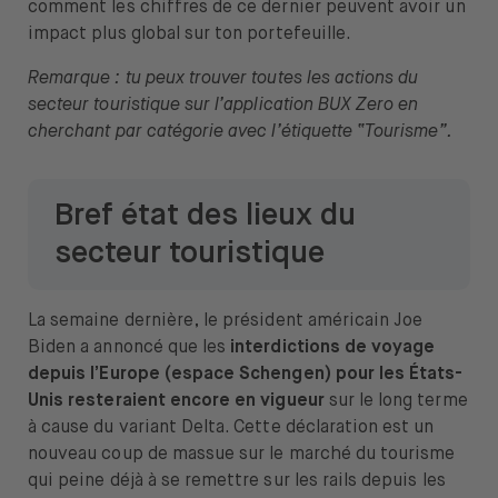
comment les chiffres de ce dernier peuvent avoir un
À propos de nous
impact plus global sur ton portefeuille.
Emplois
Remarque : tu peux trouver toutes les actions du
secteur touristique sur l’application BUX Zero en
Presse
cherchant par catégorie avec l’étiquette “Tourisme”.
Support
Bref état des lieux du
secteur touristique
Ouvrir le menu de changement de langue
FR
La semaine dernière, le président américain Joe
Biden a annoncé que les
interdictions de voyage
depuis l’Europe (espace Schengen) pour les États-
Unis resteraient encore en vigueur
sur le long terme
à cause du variant Delta. Cette déclaration est un
nouveau coup de massue sur le marché du tourisme
qui peine déjà à se remettre sur les rails depuis les