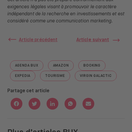
Cet article n’a pas été préparé conformément aux
exigences légales visant à promouvoir le caractère
indépendant de la recherche en investissements et est
considéré comme une communication marketing.
Article précédent
Article suivant
AGENDA BUX
AMAZON
BOOKING
GO TO "AGENDA BUX"
GO TO "AMAZON"
GO TO "BOOKING"
EXPEDIA
TOURISME
VIRGIN GALACTIC
GO TO "EXPEDIA"
GO TO "TOURISME"
GO TO "VIRGIN GAL
Partage cet article
Share with Facebook
Share with Twitter
Share with Linkedin
Share with Whatsapp
Share with Email