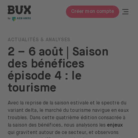
Skip to content
BUX | Réveille ton argent FR
Togg
Créer mon compte
Ferme
BUX Prime
ACTUALITÉS & ANALYSES
2 – 6 août | Saison
Frais
des bénéfices
Connaissances
épisode 4 : le
Apprendre à investir
tourisme
Lexique
Avec la reprise de la saison estivale et le spectre du
Investir dans
variant delta, le marché du tourisme navigue en eaux
Actions & ETF
troubles. Dans cette quatrième édition consacrée à
la saison des bénéfices, nous analysons les
enjeux
À propos
qui gravitent autour de ce secteur, et observons