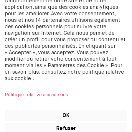
actions et les ETF sont fournis par BUX B.V. BUX B.V.
est enregistré auprès de la Chambre de commerce
néerlandaise à Amsterdam sous le numéro
58403949. BUX B.V. est autorisé et réglementé par
l’Autorité néerlandaise des marchés financiers
(Autoriteit Financiële Markten – AFM).
BUX B.V. ne fournit pas de conseils d’investissement
et les investisseurs individuels doivent prendre leurs
propres décisions ou chercher des conseils
indépendants. Investir comporte des risques. La
valeur des investissements peut augmenter ou
diminuer et tu peux recevoir moins que ton
investissement initial ou perdre la totalité de ton
investissement.
Apple, le logo Apple, iPod, iPad, iPod touch et
iTunes sont des marques d’Apple Inc. enregistrées
aux États-Unis et dans d’autres pays. iPhone est une
marque d’Apple Inc. App Store est une marque de