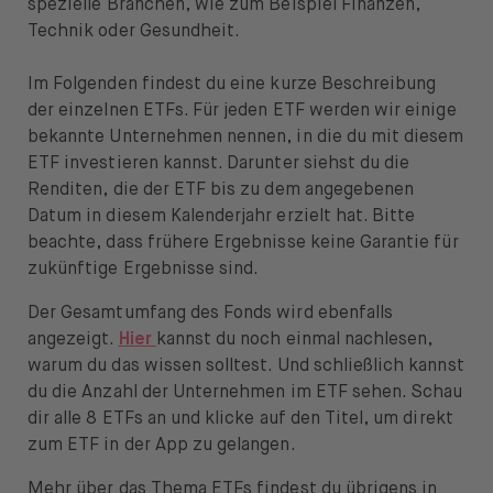
spezielle Branchen, wie zum Beispiel Finanzen,
Öffnen Sie das Sprachwechselmenü
DE
Technik oder Gesundheit.
Im Folgenden findest du eine kurze Beschreibung
der einzelnen ETFs. Für jeden ETF werden wir einige
bekannte Unternehmen nennen, in die du mit diesem
ETF investieren kannst. Darunter siehst du die
Renditen, die der ETF bis zu dem angegebenen
Datum in diesem Kalenderjahr erzielt hat. Bitte
beachte, dass frühere Ergebnisse keine Garantie für
zukünftige Ergebnisse sind.
Der Gesamtumfang des Fonds wird ebenfalls
angezeigt.
Hier
kannst du noch einmal nachlesen,
warum du das wissen solltest. Und schließlich kannst
du die Anzahl der Unternehmen im ETF sehen. Schau
dir alle 8 ETFs an und klicke auf den Titel, um direkt
zum ETF in der App zu gelangen.
Mehr über das Thema ETFs findest du übrigens in