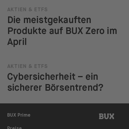
AKTIEN & ETFS
Die meistgekauften
Produkte auf BUX Zero im
April
AKTIEN & ETFS
Cybersicherheit – ein
sicherer Börsentrend?
BUX | 
BUX Prime
Preise