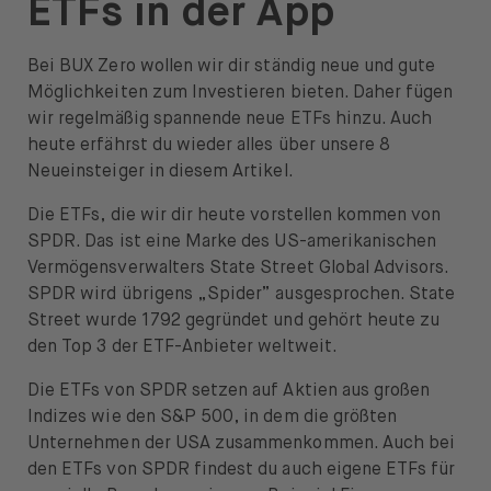
ETFs in der App
News & Insights
Prime
Bei BUX Zero wollen wir dir ständig neue und gute
Möglichkeiten zum Investieren bieten. Daher fügen
Sicherheit & Schutz
wir regelmäßig spannende neue ETFs hinzu. Auch
heute erfährst du wieder alles über unsere 8
Über
Neueinsteiger in diesem Artikel.
Über uns
Die ETFs, die wir dir heute vorstellen kommen von
SPDR. Das ist eine Marke des US-amerikanischen
Karriere
Vermögensverwalters State Street Global Advisors.
SPDR wird übrigens „Spider” ausgesprochen. State
Presse
Street wurde 1792 gegründet und gehört heute zu
den Top 3 der ETF-Anbieter weltweit.
Hilfe
Die ETFs von SPDR setzen auf Aktien aus großen
Indizes wie den S&P 500, in dem die größten
Unternehmen der USA zusammenkommen. Auch bei
den ETFs von SPDR findest du auch eigene ETFs für