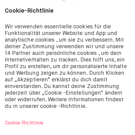
Investitionen sind mit Risiken verbunden. Du
könntest deine Einlage verlieren.
Die Investment-Dienstleistungen von BUX werden
von BUX B.V. bereitgestellt. BUX B.V. ist bei der
niederländischen Handelskammer registriert unter
der Nummer 58403949. BUX B.V. wird von der
Niederländischen Aufsichtsbehörde für die
Finanzmärkte (Autoriteit Financiële Markten – AFM)
autorisiert und reguliert.
BUX B.V. bietet keine Anlageberatung an und Anleger
sollten entweder ihre eigenen Entscheidungen
treffen oder unabhängige Beratung in Anspruch
nehmen. Investitionen sind mit Risiken verbunden.
Der Wert von Investitionen kann sowohl steigen als
auch fallen und du könntest weniger als deine
ursprüngliche Investition zurückbekommen oder
deine gesamte Investition verlieren.