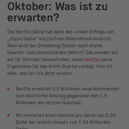
Oktober: Was ist zu
News & Insights
erwarten?
Prime
Sicherheit & Schutz
Die Netflix-Aktie hat dank des viralen Erfolgs von
„Squid Game“ kürzlich ein Rekordhoch erreicht.
Über
Aber wird der Streaming-Dienst auch starke
Gewinn- und Umsatzzahlen liefern? Das werden wir
Über uns
am 19. Oktober herausfinden, wenn
Netflix
seine
Ergebnisse für das dritte Quartal vorlegt. Hier ist
Karriere
alles, was wir bis jetzt wissen:
Presse
Netflix erwartet 3,5 Millionen neue Abonnenten
Hilfe
(ein deutlicher Anstieg gegenüber den 1,5
Millionen des letzten Quartals).
Wir erwarten einen Gewinn pro Aktie von 2,55
Dollar bei einem Umsatz von 7,48 Milliarden