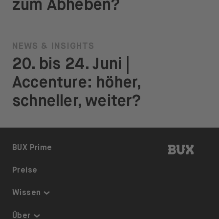
zum Abheben?
NEWS & INSIGHTS
20. bis 24. Juni |
Accenture: höher,
schneller, weiter?
BUX | 
BUX Prime
Preise
Wissen
Thematisch investieren
Über