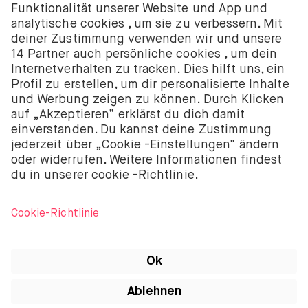
niederländischen Handelskammer registriert unter
der Nummer 58403949. BUX B.V. wird von der
Niederländischen Aufsichtsbehörde für die
Finanzmärkte (Autoriteit Financiële Markten – AFM)
autorisiert und reguliert.
BUX B.V. bietet keine Anlageberatung an und Anleger
sollten entweder ihre eigenen Entscheidungen
treffen oder unabhängige Beratung in Anspruch
nehmen. Investitionen sind mit Risiken verbunden.
Der Wert von Investitionen kann sowohl steigen als
auch fallen und du könntest weniger als deine
ursprüngliche Investition zurückbekommen oder
deine gesamte Investition verlieren.
Apple, das Apple-Logo, iPod, iPad, iPod touch und
iTunes sind Marken von Apple Inc., die in den USA
und anderen Ländern registriert sind. iPhone ist eine
Marke von Apple Inc. App Store ist eine