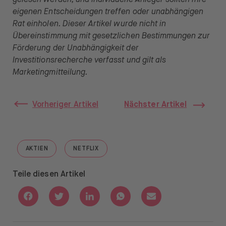
gelesen werden, und individuelle Anleger sollten ihre
eigenen Entscheidungen treffen oder unabhängigen
Rat einholen. Dieser Artikel wurde nicht in
Übereinstimmung mit gesetzlichen Bestimmungen zur
Förderung der Unabhängigkeit der
Investitionsrecherche verfasst und gilt als
Marketingmitteilung.
Vorheriger Artikel
Nächster Artikel
AKTIEN
NETFLIX
GO TO "AKTIEN"
GO TO "NETFLIX"
Teile diesen Artikel
Share with Facebook
Share with Twitter
Share with Linkedin
Share with Whatsapp
Share with Email