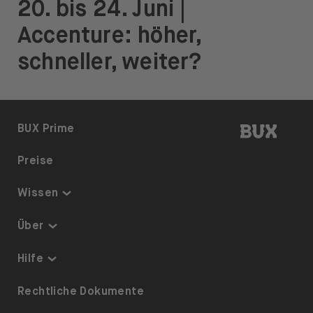
20. bis 24. Juni |
Accenture: höher,
schneller, weiter?
BUX | 
BUX Prime
Preise
Wissen
Thematisch investieren
Über
Sparplan
Sicherheit & Schutz
Hilfe
ETFs auf BUX
Über uns
Barrierefreiheit
Rechtliche Dokumente
Dividenden
Karriere
Referrals