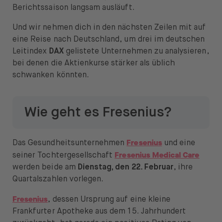
News & Insights
Berichtssaison langsam ausläuft.
Und wir nehmen dich in den nächsten Zeilen mit auf
Prime
eine Reise nach Deutschland, um drei im deutschen
Sicherheit & Schutz
Leitindex
DAX
gelistete Unternehmen zu analysieren,
bei denen die Aktienkurse stärker als üblich
Über
schwanken könnten.
Über uns
Wie geht es Fresenius?
Karriere
Presse
Fresenius
Das Gesundheitsunternehmen
und eine
Fresenius
Medical Care
seiner Tochtergesellschaft
Hilfe
werden beide am
Dienstag, den 22. Februar
, ihre
Quartalszahlen vorlegen.
Fresenius
, dessen Ursprung auf eine kleine
Frankfurter Apotheke aus dem 15. Jahrhundert