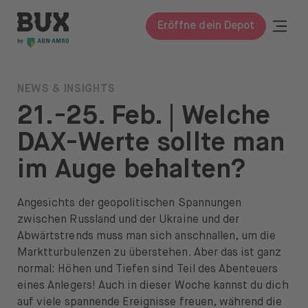
Zum Inhalt springen
BUX | Mach mehr mit deinem Geld DE
Togg
Eröffne dein Depot
Schli
BUX Prime
NEWS & INSIGHTS
21.-25. Feb. | Welche
Preise
DAX-Werte sollte man
Wissen
im Auge behalten?
Wissen
Glossar
Angesichts der geopolitischen Spannungen
zwischen Russland und der Ukraine und der
Investieren lernen
Abwärtstrends muss man sich anschnallen, um die
Marktturbulenzen zu überstehen. Aber das ist ganz
Investieren in
normal: Höhen und Tiefen sind Teil des Abenteuers
eines Anlegers! Auch in dieser Woche kannst du dich
Aktien & ETFs
auf viele spannende Ereignisse freuen, während die