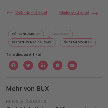
Vorheriger Artikel
Nächster Artikel
BÖRSENAUSBLICK
FRESENIUS
GO TO "BÖRSENAUSBLICK"
GO TO "FRESENIUS"
FRESENIUS MEDICAL CARE
QUARTALSZAHLEN
GO TO "FRESENIUS MEDICAL CARE"
GO TO "QUARTALSZ
Teile diesen Artikel
Share with Facebook
Share with Twitter
Share with Linkedin
Share with Whatsapp
Share with Email
Mehr von BUX
NEWS & INSIGHTS