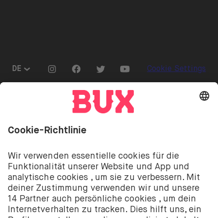
Aktienverleih
Presse
Go to "Instagram"
Go to "Facebook"
Go to "Twitter"
Go to "Youtube"
DE
Cookie Settings
Öffnen Sie das Sprachwechselmenü
Investitionen sind mit Risiken verbunden. Du
könntest deine Einlage verlieren.
Die Investment-Dienstleistungen von BUX werden
von BUX B.V. bereitgestellt. BUX B.V. ist bei der
niederländischen Handelskammer registriert unter
der Nummer 58403949. BUX B.V. wird von der
Niederländischen Aufsichtsbehörde für die
Finanzmärkte (Autoriteit Financiële Markten – AFM)
autorisiert und reguliert.