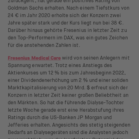
zurückgeht, hat gerade ein positives Rating von
Öffnen Sie das Sprachwechselmenü
DE
Goldman Sachs erhalten. Nach einem Tiefstkurs von
24 € im Jahr 2020 erholte sich der Konzern zwei
Jahre später stark und der Kurs liegt nun bei 38 €.
Darüber hinaus gehörte Fresenius in letzter Zeit zu
den Top-Performern im DAX, was ein gutes Zeichen
für die anstehenden Zahlen ist.
Fresenius
Medical Care
wird von seinen Anlegern mit
Spannung erwartet. Trotz eines Anstiegs des
Aktienkurses um 12 % bis zum Jahresbeginn 2022,
einer Dividendenerhöhung um 2 % und einer soliden
Marktkapitalisierung von 20 Mrd. $ erfreut sich der
Konzern in letzter Zeit keiner großen Beliebtheit an
den Märkten. So hat die führende Dialyse-Tochter
letzte Woche gerade erst eine Herabstufung ihres
Ratings durch die US-Banken JP Morgan und
Jefferies erhalten. Angesichts des stetig steigenden
Bedarfs an Dialysegeräten sind die Analysten jedoch