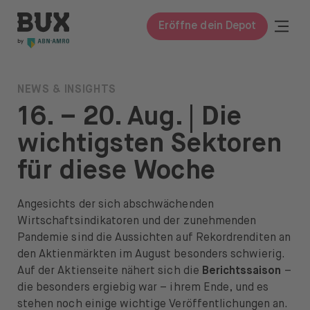
Zum Inhalt springen
BUX | Mach mehr mit deinem Geld DE
Togg
Eröffne dein Depot
Schli
BUX Prime
NEWS & INSIGHTS
16. – 20. Aug. | Die
Preise
wichtigsten Sektoren
Wissen
für diese Woche
Wissen
Glossar
Angesichts der sich abschwächenden
Wirtschaftsindikatoren und der zunehmenden
Investieren lernen
Pandemie sind die Aussichten auf Rekordrenditen an
den Aktienmärkten im August besonders schwierig.
Investieren in
Auf der Aktienseite nähert sich die
Berichtssaison
–
die besonders ergiebig war – ihrem Ende, und es
Aktien & ETFs
stehen noch einige wichtige Veröffentlichungen an.