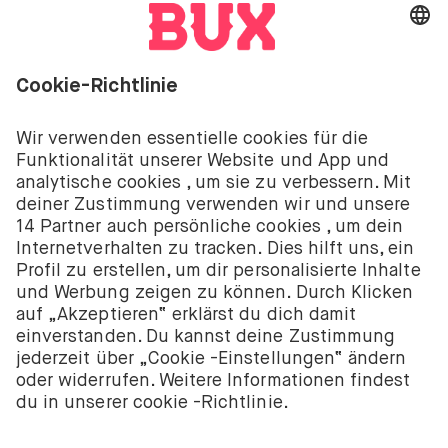
Investitionen sind mit Risiken verbunden. Du
könntest deine Einlage verlieren.
Die Investment-Dienstleistungen von BUX werden
von BUX B.V. bereitgestellt. BUX B.V. ist bei der
niederländischen Handelskammer registriert unter
der Nummer 58403949. BUX B.V. wird von der
Niederländischen Aufsichtsbehörde für die
Finanzmärkte (Autoriteit Financiële Markten – AFM)
autorisiert und reguliert.
BUX B.V. bietet keine Anlageberatung an und Anleger
sollten entweder ihre eigenen Entscheidungen
treffen oder unabhängige Beratung in Anspruch
nehmen. Investitionen sind mit Risiken verbunden.
Der Wert von Investitionen kann sowohl steigen als
auch fallen und du könntest weniger als deine
ursprüngliche Investition zurückbekommen oder