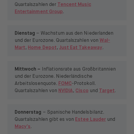
Quartalszahlen der
Tencent Music
Entertainment Group
.
Dienstag
– Wachstum aus den Niederlanden
und der Eurozone. Quartalszahlen von
Wal-
Mart
,
Home Depot
,
Just Eat Takeaway
.
Mittwoch –
Inflationsrate aus Großbritannien
und der Eurozone. Niederländische
Arbeitslosenquote.
FOMC
-Protokoll.
Quartalszahlen von
NVIDIA
,
Cisco
und
Target
.
Donnerstag
– Spanische Handelsbilanz.
Quartalszahlen gibt es von
Estee Lauder
und
Macy’s
.