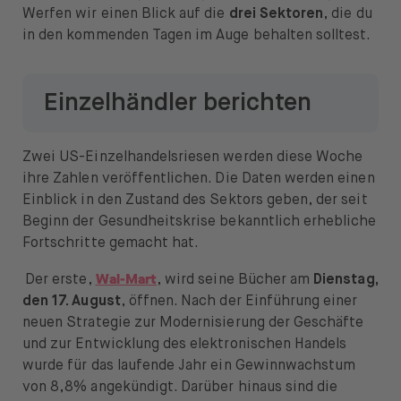
News & Insights
Werfen wir einen Blick auf die
drei Sektoren
, die du
in den kommenden Tagen im Auge behalten solltest.
Prime
Sicherheit & Schutz
Einzelhändler berichten
Über
Zwei US-Einzelhandelsriesen werden diese Woche
Über uns
ihre Zahlen veröffentlichen. Die Daten werden einen
Einblick in den Zustand des Sektors geben, der seit
Karriere
Beginn der Gesundheitskrise bekanntlich erhebliche
Fortschritte gemacht hat.
Presse
Wal-Mart
Der erste,
, wird seine Bücher am
Dienstag,
Hilfe
den 17. August
, öffnen. Nach der Einführung einer
neuen Strategie zur Modernisierung der Geschäfte
und zur Entwicklung des elektronischen Handels
wurde für das laufende Jahr ein Gewinnwachstum
von 8,8% angekündigt. Darüber hinaus sind die