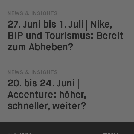
NEWS & INSIGHTS
27. Juni bis 1. Juli | Nike,
BIP und Tourismus: Bereit
zum Abheben?
NEWS & INSIGHTS
20. bis 24. Juni |
Accenture: höher,
schneller, weiter?
BUX | 