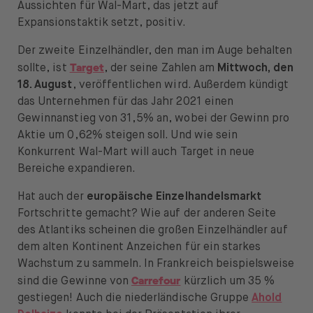
Öffnen Sie das Sprachwechselmenü
DE
Aussichten für Wal-Mart, das jetzt auf
Expansionstaktik setzt, positiv.
Der zweite Einzelhändler, den man im Auge behalten
Target
sollte, ist
, der seine Zahlen am
Mittwoch, den
18. August
, veröffentlichen wird. Außerdem kündigt
das Unternehmen für das Jahr 2021 einen
Gewinnanstieg von 31,5% an, wobei der Gewinn pro
Aktie um 0,62% steigen soll. Und wie sein
Konkurrent Wal-Mart will auch Target in neue
Bereiche expandieren.
Hat auch der
europäische Einzelhandelsmarkt
Fortschritte gemacht? Wie auf der anderen Seite
des Atlantiks scheinen die großen Einzelhändler auf
dem alten Kontinent Anzeichen für ein starkes
Wachstum zu sammeln. In Frankreich beispielsweise
Carrefour
sind die Gewinne von
kürzlich um 35 %
gestiegen! Auch die niederländische Gruppe
Ahold