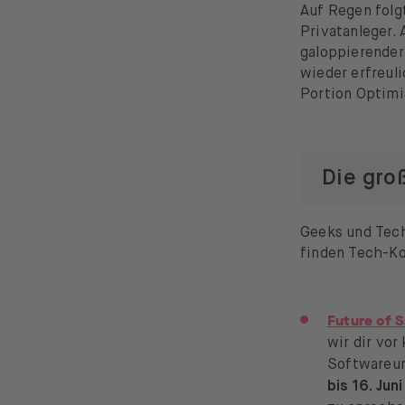
Auf Regen folg
Privatanleger.
galoppierender 
wieder erfreul
Portion Optimi
Die gro
Geeks und Tech
finden Tech-Ko
Future of S
wir dir vo
Softwareun
bis 16. Juni