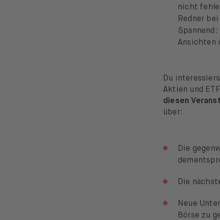
nicht fehl
Redner bei
Spannend:
Ansichten 
Du interessiers
Aktien und ETF
diesen Verans
über:
Die gegenw
dementspre
Die nächst
Neue Untern
Börse zu ge