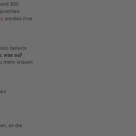
 und 300
sprechen.
ms
werden ihre
olio bereits
, was auf
du mehr wissen
nen
en, an die