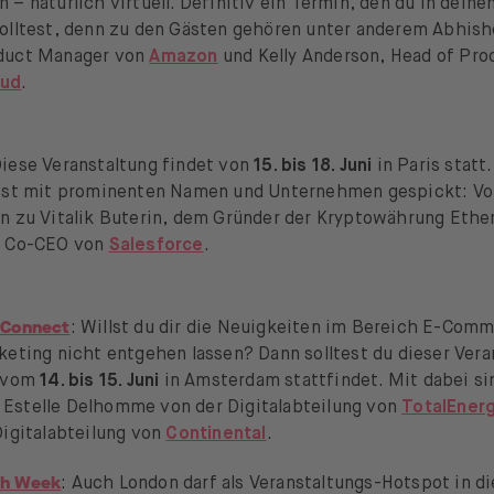
 – natürlich virtuell. Definitiv ein Termin, den du in deine
solltest, denn zu den Gästen gehören unter anderem Abhish
duct Manager von
Amazon
und Kelly Anderson, Head of Pro
oud
.
Diese Veranstaltung findet von
15. bis 18. Juni
in Paris statt
 ist mit prominenten Namen und Unternehmen gespickt: V
in zu Vitalik Buterin, dem Gründer der Kryptowährung Eth
m Co-CEO von
Salesforce
.
 Connect
: Willst du dir die Neuigkeiten im Bereich E-Com
keting nicht entgehen lassen? Dann solltest du dieser Vera
e vom
14. bis 15. Juni
in Amsterdam stattfindet. Mit dabei s
Estelle Delhomme von der Digitalabteilung von
TotalEner
Digitalabteilung von
Continental
.
ch Week
: Auch London darf als Veranstaltungs-Hotspot in di