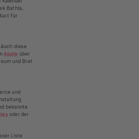
n Kalender
ek Bathla,
duct für
. Auch diese
on
Apple
über
ereum und Bret
merce und
nstaltung
ind bekannte
gies
oder der
eser Liste