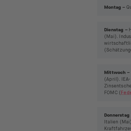
Montag
–
Q
Dienstag
–
H
(Mai). Indu
wirtschaftl
(Schätzunge
Mittwoch
–
(April). IE
Zinsentsche
FOMC (
Fed
Donnerstag
Italien (Mai
Kraftfahrze