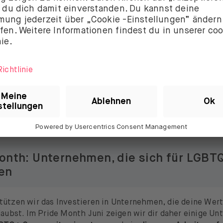
m Jahresvergleich bedeuten.
Der Umsatz sollte bei 4,34 Mi
nem Anstieg von 13,12 % im Vergleich zum vorherigen Quar
n du in ein Unternehmen investierst, reicht es allerdings n
 Gesundheit im Hier und Jetzt zu analysieren. Du musst auc
 des Unternehmens kennen
, um zu beurteilen, ob die
Inve
olgreich
sein kann. Für Adobe heißt das: Fokus auf die Auto
ellung von Dokumenten, Online-Unterzeichnung, Erstellung
ne Partnerschaft mit UiPath.
onth: Unternehmen, die sich für LGBT
en
tützen wir das Investieren in Unternehmen, die deine Wert
glaubst. Im Pride Month Juni zeigen wir dir daher einige U