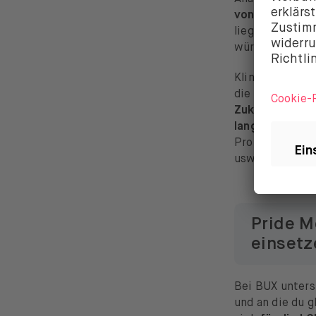
von 10,56 % i
liegen, was ei
würde.
Klingt gut? Wen
die finanzielle
Zukunftspläne
langfristig erf
Prozesse (Erst
usw.) durch ei
Pride M
einsetz
Bei BUX unters
und an die du 