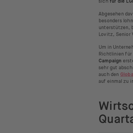
sich
für die L
Abgesehen davo
besonders lohn
unterstützen, 
Lovitz, Senior
Um in Unterne
Richtlinien für
Campaign
erst
sehr gut absch
auch den
Globa
auf einmal zu i
Wirts
Quart