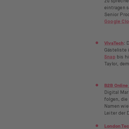
zu sprechen
eintragen 
Senior Pro
Google Cl
VivaTech
: 
Gästeliste
Snap
bis h
Taylor, de
B2B Online
Digital Mar
folgen, di
Namen wie 
Leiter der 
London Te