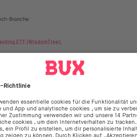
ech-Branche:
puting ETF (WisdomTree).
 Index ETF (iShares)
ogy Sector ETF (SPDR)
esignt seine Zukunft
Adobe
, den 16. Mai
wird
, Marktführer der digitalen Welt 
esignsoftware, seine Quartalsergebnisse vorlegen.
nostizieren einen Gewinn von 3,35 $ pro Aktie.
Dies würd