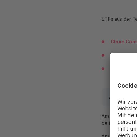
ETFs aus der T
Cloud Com
Nasdaq 100
US Technol
Adobe d
Am
Donnerstag
beliebtesten D
Analysten prog