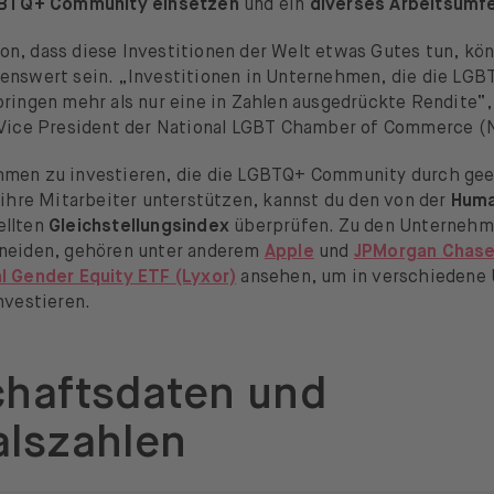
GBTQ+ Community einsetzen
und ein
diverses Arbeitsumfe
n, dass diese Investitionen der Welt etwas Gutes tun, kö
enswert sein. „Investitionen in Unternehmen, die die L
bringen mehr als nur eine in Zahlen ausgedrückte Rendite“,
 Vice President der National LGBT Chamber of Commerce (
hmen zu investieren, die die LGBTQ+ Community durch ge
 ihre Mitarbeiter unterstützen, kannst du den von der
Huma
ellten
Gleichstellungsindex
überprüfen. Zu den Unternehme
neiden, gehören unter anderem
Apple
und
JPMorgan Chas
l Gender Equity ETF (Lyxor)
ansehen, um in verschiedene
nvestieren.
chaftsdaten und
alszahlen