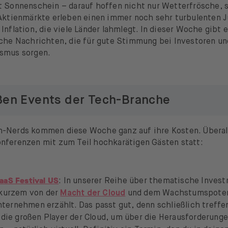
t Sonnenschein – darauf hoffen nicht nur Wetterfrösche, 
 Aktienmärkte erleben einen immer noch sehr turbulenten 
Inflation, die viele Länder lahmlegt. In dieser Woche gibt e
iche Nachrichten, die für gute Stimmung bei Investoren un
smus sorgen.
ßen Events der Tech-Branche
-Nerds kommen diese Woche ganz auf ihre Kosten. Überall
nferenzen mit zum Teil hochkarätigen Gästen statt:
aaS Festival US
: In unserer Reihe über thematische Inves
r kurzem von der
Macht der Cloud
und dem Wachstumspotenz
ternehmen erzählt. Das passt gut, denn schließlich treff
die großen Player der Cloud, um über die Herausforderung