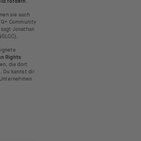
ld fördern
.
nnen sie auch
GBTQ+ Community
 sagt Jonathan
NGLCC).
eignete
n Rights
n, die dort
e
. Du kannst dir
 Unternehmen