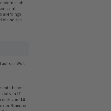
sondern auch
Juni samt
s allerdings
d die nötige
 auf der Welt
tments haben
ial von IT-
en sich vom
14.
en der Branche