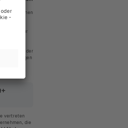
lliarden $
tal entsprechen
icht aus, nur
h die
stition
matisierung der
 von Verträgen
Q+
e vertreten
nternehmen, die