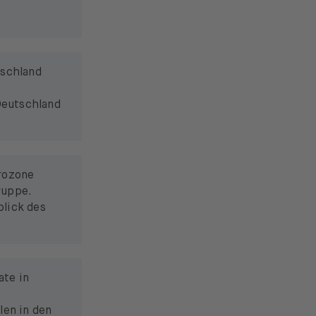
tschland
Deutschland
urozone
ruppe.
lick des
ate in
len in den