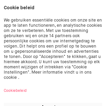
Beleggen kent risico’s. Je kunt je inleg verliezen.
De beleggingsdiensten van BUX met betrekking tot
aandelen en ETF’s worden aangeboden door BUX B.V.
BUX B.V. is geregistreerd bij de Kamer van
Koophandel onder nummer 58403949. BUX B.V. staat
onder toezicht van de Autoriteit Financiële Markten
(AFM).
BUX B.V. verstrekt geen beleggingsadvies en
beleggers moeten hun eigen beleggingsbeslissingen
nemen of onafhankelijk advies inwinnen. Beleggen
kent risico’s. De waarde van beleggingen kan zowel
stijgen als dalen. Je kunt minder terugkrijgen dan je
oorspronkelijke investering en kunt zelfs je volledige
inleg verliezen.
Apple, het logo van Apple, iPod, iPad, iPod touch, en