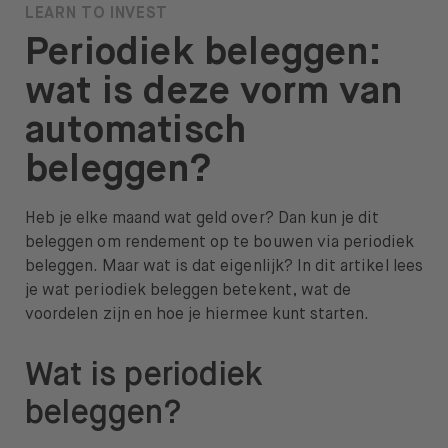
LEARN TO INVEST
Over BUX
Periodiek beleggen:
Vacatures
wat is deze vorm van
Pers
automatisch
Help
beleggen?
FAQ
Heb je elke maand wat geld over? Dan kun je dit
Overstappen
beleggen om rendement op te bouwen via periodiek
beleggen. Maar wat is dat eigenlijk? In dit artikel lees
je wat periodiek beleggen betekent, wat de
voordelen zijn en hoe je hiermee kunt starten.
Open taal menu
NL
Wat is periodiek
beleggen?