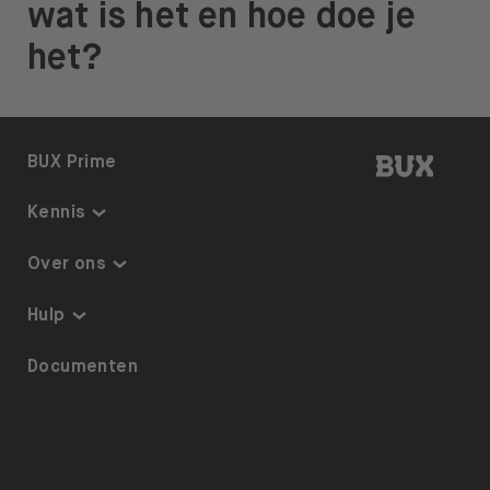
wat is het en hoe doe je
het?
BUX | 
BUX Prime
Kennis
Kennis
Over ons
Thematisch beleggen
Over BUX
Hulp
Beleggingsplan
Tarieven
Toegankelijkheid
Documenten
ETF’s op BUX
Pers
Referrals
Uitlenen van Aandelen
Vacatures
Beveiliging