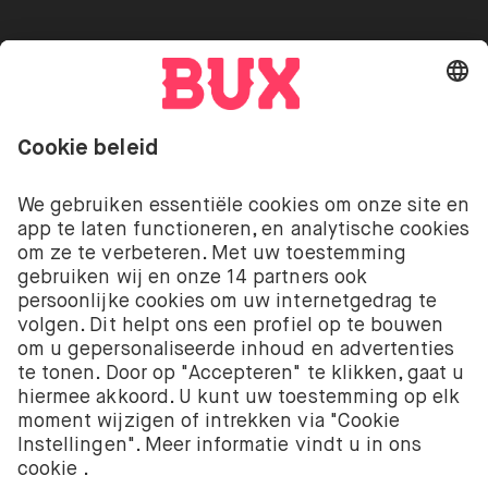
Go to "Instagram"
Go to "Facebook"
Go to "Twitter"
Go to "Youtube"
NL
Cookie Settings
Open taal menu
Beleggen kent risico’s. Je kunt je inleg verliezen.
De beleggingsdiensten van BUX met betrekking tot
aandelen en ETF’s worden aangeboden door BUX B.V.
BUX B.V. is geregistreerd bij de Kamer van
Koophandel onder nummer 58403949. BUX B.V. staat
onder toezicht van de Autoriteit Financiële Markten
(AFM).
BUX B.V. verstrekt geen beleggingsadvies en
beleggers moeten hun eigen beleggingsbeslissingen
nemen of onafhankelijk advies inwinnen. Beleggen
kent risico’s. De waarde van beleggingen kan zowel