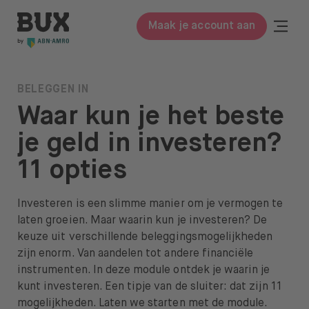
Meteen naar de content
BUX | Doe meer met je geld NL
Togg
Maak je account aan
Close
BUX Prime
BELEGGEN IN
Waar kun je het beste
Tarieven
je geld in investeren?
ETF’s
11 opties
Kennis
Investeren is een slimme manier om je vermogen te
Begrippenlijst
laten groeien. Maar waarin kun je investeren? De
Beleggen in
keuze uit verschillende beleggingsmogelijkheden
zijn enorm. Van aandelen tot andere financiële
Leer beleggen
instrumenten. In deze module ontdek je waarin je
kunt investeren. Een tipje van de sluiter: dat zijn 11
Over ons
mogelijkheden. Laten we starten met de module.