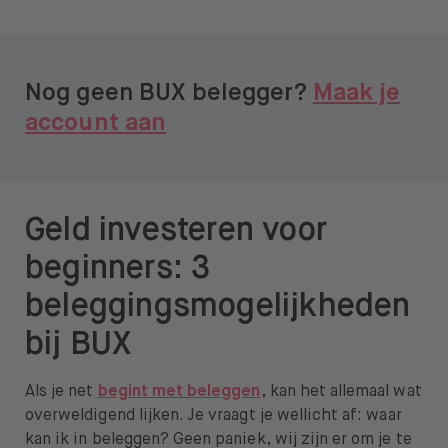
Over BUX
Vacatures
Nog geen BUX belegger?
Maak je
Pers
account aan
Help
FAQ
Geld investeren voor
Overstappen
beginners: 3
beleggingsmogelijkheden
bij BUX
Open taal menu
NL
Als je net
begint met beleggen
, kan het allemaal wat
overweldigend lijken. Je vraagt je wellicht af: waar
kan ik in beleggen? Geen paniek, wij zijn er om je te