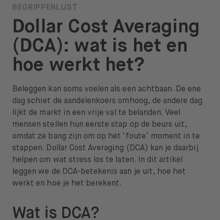
BEGRIPPENLIJST
Over BUX
Dollar Cost Averaging
Vacatures
(DCA): wat is het en
Pers
hoe werkt het?
Help
Beleggen kan soms voelen als een achtbaan. De ene
FAQ
dag schiet de aandelenkoers omhoog, de andere dag
lijkt de markt in een vrije val te belanden. Veel
Overstappen
mensen stellen hun eerste stap op de beurs uit,
omdat ze bang zijn om op het ‘foute’ moment in te
stappen. Dollar Cost Averaging (DCA) kan je daarbij
helpen om wat stress los te laten. In dit artikel
leggen we de DCA-betekenis aan je uit, hoe het
Open taal menu
NL
werkt en hoe je het berekent.
Wat is DCA?