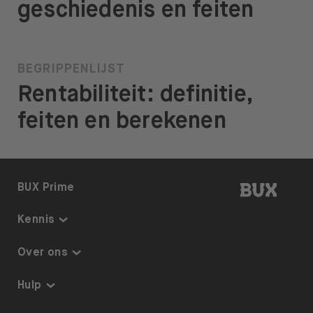
geschiedenis en feiten
BEGRIPPENLIJST
Rentabiliteit: definitie,
feiten en berekenen
BUX | 
BUX Prime
Kennis
Kennis
Over ons
Thematisch beleggen
Over BUX
Hulp
Beleggingsplan
Tarieven