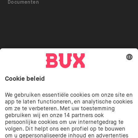
Toegankelijkheid
Documenten
ETF’s op BUX
Pers
Referrals
Uitlenen van Aandelen
Vacatures
Beveiliging
Go to "Instagram"
Go to "Facebook"
Go to "Twitter"
Go to "Youtube"
NL
Cookie Settings
Open taal menu
Beleggen kent risico’s. Je kunt je inleg verliezen.
De beleggingsdiensten van BUX met betrekking tot
aandelen en ETF’s worden aangeboden door BUX B.V.
BUX B.V. is geregistreerd bij de Kamer van
Koophandel onder nummer 58403949. BUX B.V. staat
onder toezicht van de Autoriteit Financiële Markten
(AFM).