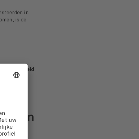
esteerden in
omen, is de
 overheden
geld
rastructuur.
en hun
ndelen