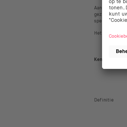
Aandelen en ef
gezegd zijn de
specifiek deel 
Het verschil t
Kenmerk
Definitie