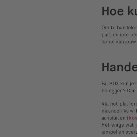
Hoe k
Om te handelen
particuliere b
de rol van jouw
Hande
Bij BUX kun je 
beleggen? Dan
Via het platfor
maandelijks wil
aansluiten (
ko
Het enige wat j
simpel en overz