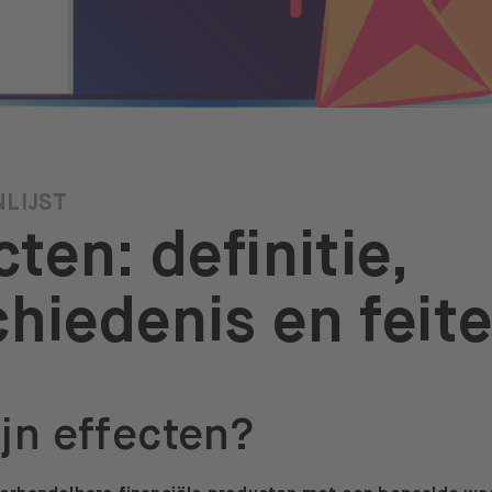
LIJST
cten: definitie,
hiedenis en feit
jn effecten?