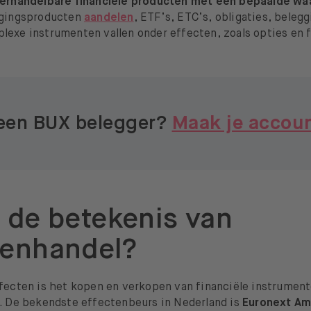
verhandelbare financiële producten met een bepaalde wa
ggingsproducten
aandelen
, ETF’s, ETC’s, obligaties, beleg
lexe instrumenten vallen onder effecten, zoals opties en f
geen BUX belegger?
Maak je accou
s de betekenis van
tenhandel?
ffecten is het kopen en verkopen van financiële instrument
t. De bekendste effectenbeurs in Nederland is
Euronext A