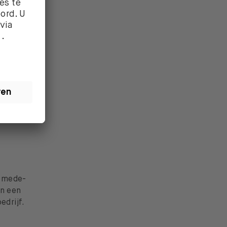
lfde. Kort
echts een
el.
n mede-
n een
edrijf.