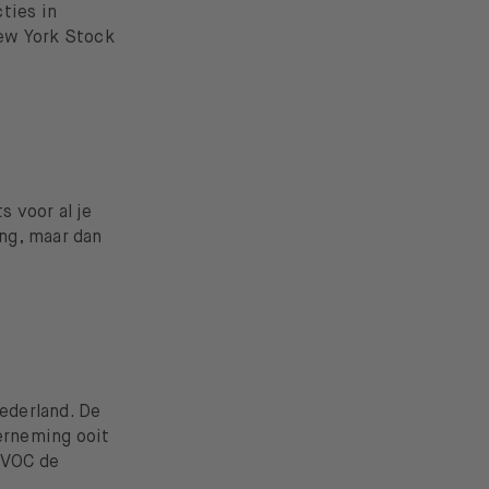
ties in
New York Stock
s voor al je
ng, maar dan
n
ederland. De
erneming ooit
e VOC de