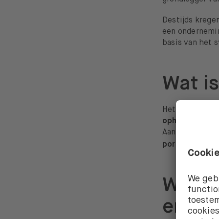
Destijds krege
een ondernemin
basis van het 
Wat is
Het doel van e
ophalen
voor bi
Aan de andere 
diver
portfolio
Wat is
en ef