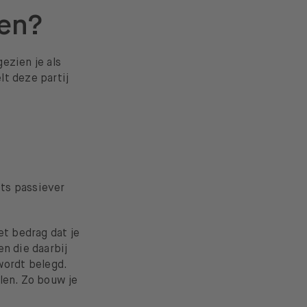
ten?
gezien je als
t deze partij
ets passiever
et bedrag dat je
n die daarbij
wordt belegd.
len. Zo bouw je