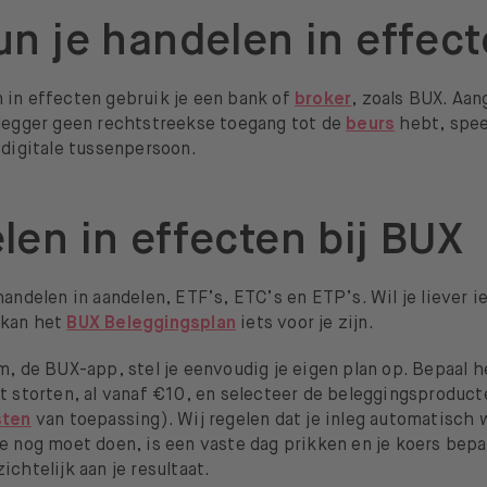
un je handelen in effec
 in effecten gebruik je een bank of
broker
, zoals BUX. Aan
elegger geen rechtstreekse toegang tot de
beurs
hebt, speel
 digitale tussenpersoon.
len in effecten bij BUX
handelen in aandelen, ETF’s, ETC’s en ETP’s. Wil je liever i
 kan het
BUX Beleggingsplan
iets voor je zijn.
m, de BUX-app, stel je eenvoudig je eigen plan op. Bepaal h
t storten, al vanaf €10, en selecteer de beleggingsproducte
sten
van toepassing). Wij regelen dat je inleg automatisch 
e nog moet doen, is een vaste dag prikken en je koers bepa
ichtelijk aan je resultaat.