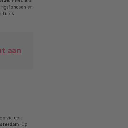
arde.
Hieronder
gingsfondsen en
utures.
nt aan
en via een
msterdam
. Op