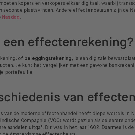
oeten kopers en verkopers elkaar digitaal, waarbij transac
en seconde plaatsvinden. Andere effectenbeurzen zijn de 
e
Nasdaq
.
s een effectenrekening?
kening, of
beleggingsrekening
, is een digitale bewaarplaat
ducten. Je kunt het vergelijken met een gewone bankrekeni
je portefeuille.
schiedenis van effecte
s van de moderne effectenhandel heeft diepe wortels in N
indische Compagnie (VOC) wordt gezien als de eerste ond
re aandelen uitgaf. Dit was in het jaar 1602. Daarmee is d
n de Amsterdamse effectenbeurs.