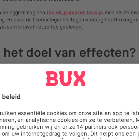
n beleggers nog een
fysiek, papieren bewijs
mee als ze inv
g. Hoewel de technologie dit tegenwoordig heeft overgen
systeem vrijwel hetzelfde gebleven.
 het doel van effecten?
ffecten is tweeledig. Aan de ene kant kunnen bedrijven en
jvoorbeeld uitbreiding, innovatie of verbetering van de inf
kant kunnen beleggers met effecten
vermogen opbouwen
sifiëren
.
 het verschil tussen aa
fecten?