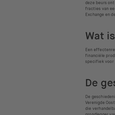
deze beurs ontm
fracties van e
Exchange en d
Wat i
Een effectenre
financiële pro
specifiek voor 
De ge
De geschiedeni
Verenigde Oost
die verhandelba
grondlegger va