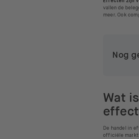
Effecten zijn 
vallen de bele
meer. Ook comp
​​Nog 
Wat i
effec
De handel in e
officiële mark