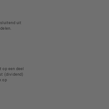
sluitend uit
ndelen.
t op een deel
st (dividend)
k op
.