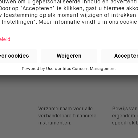
fecten hebben met elkaar te maken. Toch zijn ze niet hetze
 effecten de overkoepelende categorie, terwijl aandelen sl
daarvan vormen. Je ziet het verschil in de onderstaande tab
ussen aandelen en effecten
Effecten
Aandelen
Verzamelnaam voor alle
Bewijs va
verhandelbare financiële
eigendom i
instrumenten.
specifiek b