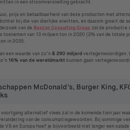
iwitten in een stroomversnelling gebracht.
uur, prijs en betaalbaarheid van deze producten met altern
chter bij die van dierlijke eiwitten, en daarom groeit de se
derzoek van de
Boston Consulting Group
zal de productie 
s toenemen van 13 miljoen ton in 2020 (2% van de totale 
ton in 2035.
an een waarde van zo’n
$ 290 miljard
vertegenwoordigen. I
zo’n
16% van de wereldmarkt
kunnen gaan vertegenwoord
schappen McDonald’s, Burger King, KF
cks
oortgang alternatief vlees zal in de komende tien jaar waa
 verandering van de consumptiegewoonten. Bij sommige ve
de VS en Europa hoef je bijvoorbeeld niet langer een salad