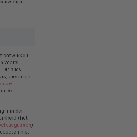
 nauwelijks
t ontwikkelt
n vooral
Dit alles
vis, eieren en
an de
onder
ng, minder
aamheid (het
oeikasgassen
)
roducten met