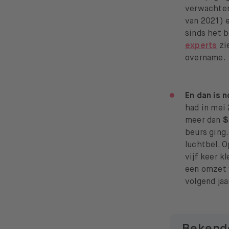
verwachten
van 2021) 
sinds het 
experts
zie
overname.
En dan is 
had in mei
meer dan
$
beurs ging.
luchtbel. 
vijf keer k
een omzet v
volgend ja
Bekende