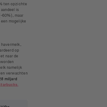
1% ten opzichte
 aandeel is
 (-60%), maar
 een mogelijke
t havermelk,
aardeerd op
et naar de
geworden
elk namelijk
sten verwachten
28 miljard
Starbucks.
eve-