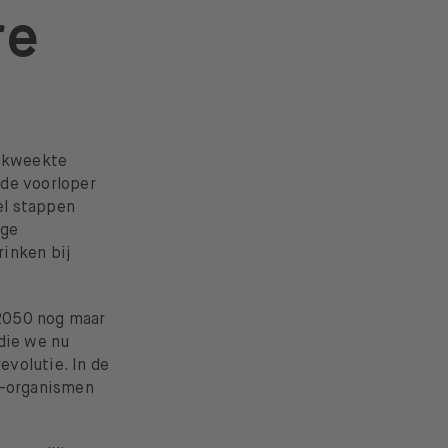
re
gekweekte
 de voorloper
el stappen
ige
inken bij
 2050 nog maar
die we nu
volutie. In de
o-organismen