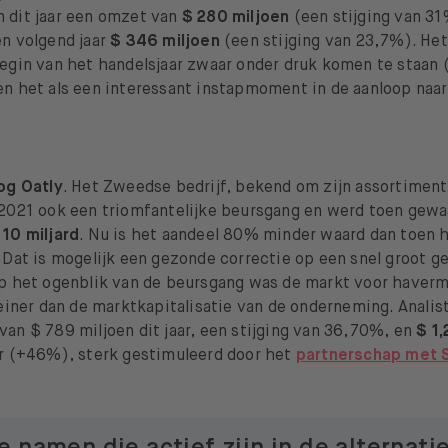
 dit jaar een omzet van
$ 280 miljoen
(een stijging van 3
en volgend jaar
$ 346 miljoen
(een stijging van 23,7%). Het
begin van het handelsjaar zwaar onder druk komen te staan
n het als een interessant instapmoment in de aanloop naar
nog Oatly
. Het Zweedse bedrijf, bekend om zijn assortimen
 2021 ook een triomfantelijke beursgang en werd toen gew
 10 miljard
. Nu is het aandeel 80% minder waard dan toen h
 Dat is mogelijk een gezonde correctie op een snel groot 
Op het ogenblik van de beursgang was de markt voor haverm
leiner dan de marktkapitalisatie van de onderneming. Anali
an $ 789 miljoen dit jaar, een stijging van 36,70%, en
$ 1,
ar (+46%), sterk gestimuleerd door het
partnerschap met 
 namen die actief zijn in de alternati