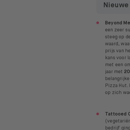
Nieuwe 
Beyond Me
een zeer s
steeg op de
waard, waa
prijs van h
kans voor 
met een o
jaar met
20
belangrijk
Pizza Hut.
op zich wa
Tattooed 
(vegetariër
bedrijf gin