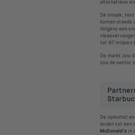
alternatieve e
De smaak, text
komen steeds di
Volgens een on
vleesvervanger
tot 97 miljoen 
De markt zou d
zou de sector 
Partner
Starbu
De opkomst en v
leiden tot een
McDonald’s
in 