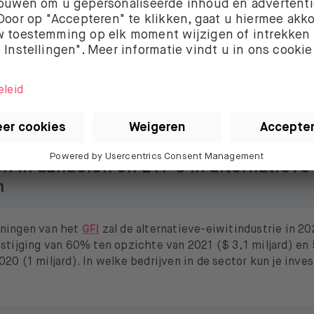
et Good Food Institute (GFI)
verzamelde gegevens
van lev
mburger op basis van alternatieve eiwitten gemiddeld
87% 
 land nodig
zijn dan voor een hamburger van rundvlees. Dit 
 koolstofvoetafdruk en ecologische impact. Een welkome 
ingen van het Global Footprint Network leeft de mensheid v
haar stand; alle
hernieuwbare hulpbronnen
die de planeet da
n namelijk al opgebruikt.
n in aandelen en ETF’s in alternatieve
n
eningen van het
GFI
zal de alternatieve-eiwitindustrie in 20
 stijging van 60% ten opzichte van 2021 ($ 3,1 miljard) e
20 (1 miljard). In welke bedrijven in de sector kun je inve