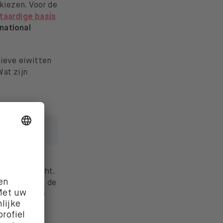
kiezen. Voor de
taardige basis
national
tieve eiwitten
Wat zijn
k van
kt en geslacht.
it cellen van de
 fermentatie