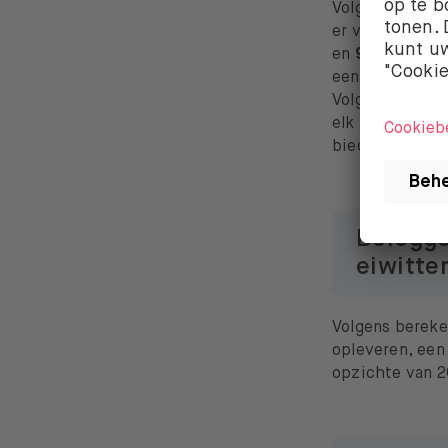
Volgens door h
er voor een ha
en
96% minder
een 90% lagere
Volgens schatt
elk jaar boven 
bieden, zijn da
Belegge
eiwitte
Volgens berek
opleveren, een
opzichte van 20