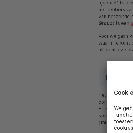
‘gezond’ te et
liefhebbers va
van hetzelfde 
Group
) is een
Voor we gaan k
waarin je kunt
alternatieve e
De vers
Het doel van vl
conventioneel 
Er zijn drie ho
spieren en and
(micro-organi