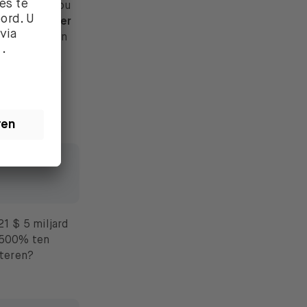
eranciers zou
minder water
resulteert in
besparing.
anaf 28 juli
t jaar kan
21 $ 5 miljard
n 500% ten
steren?