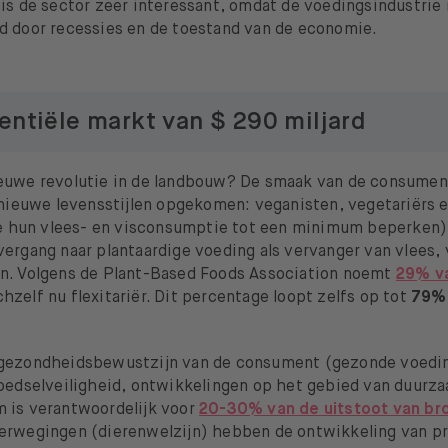
is de sector zeer interessant, omdat de voedingsindustrie
d door recessies en de toestand van de economie.
entiële markt van $ 290 miljard
euwe revolutie in de landbouw? De smaak van de consumen
 nieuwe levensstijlen opgekomen: veganisten, vegetariërs e
ie hun vlees- en visconsumptie tot een minimum beperken). 
ergang naar plantaardige voeding als vervanger van vlees, 
n. Volgens de Plant-Based Foods Association noemt
29% v
hzelf nu flexitariër. Dit percentage loopt zelfs op tot
79%
 gezondheidsbewustzijn van de consument (gezonde voedi
voedselveiligheid, ontwikkelingen op het gebied van duurz
 is verantwoordelijk voor
20-30% van de uitstoot van br
erwegingen (dierenwelzijn) hebben de ontwikkeling van p