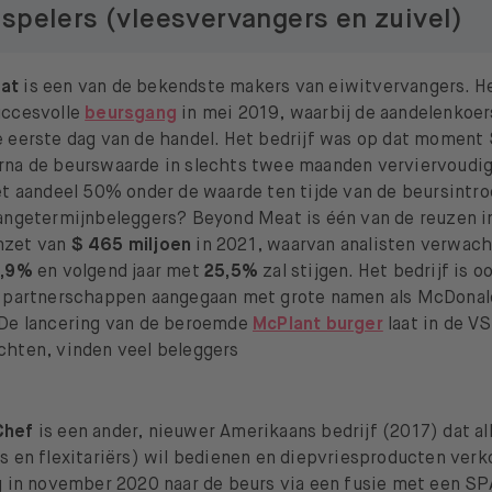
spelers (vleesvervangers en zuivel)
at
is een van de bekendste makers van eiwitvervangers. He
uccesvolle
beursgang
in mei 2019, waarbij de aandelenkoe
 eerste dag van de handel. Het bedrijf was op dat moment 
rna de beurswaarde in slechts twee maanden verviervoudigd
et aandeel 50% onder de waarde ten tijde van de beursintro
langetermijnbeleggers? Beyond Meat is één van de reuzen in
mzet van
$ 465 miljoen
in 2021, waarvan analisten verwacht
,9%
en volgend jaar met
25,5%
zal stijgen. Het bedrijf is o
e partnerschappen aangegaan met grote namen als McDonal
 De lancering van de beroemde
McPlant burger
laat in de VS
chten, vinden veel beleggers
Chef
is een ander, nieuwer Amerikaans bedrijf (2017) dat all
s en flexitariërs) wil bedienen en diepvriesproducten verk
g in november 2020 naar de beurs via een fusie met een SP