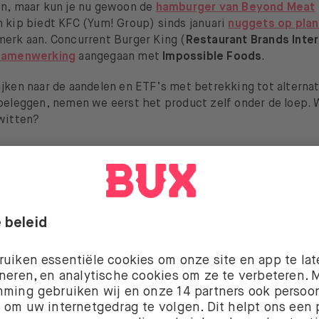
en, maar kun je nu gewoon de
hamburger van Beyond Meat
n kip biedt KFC (Yum! Group) sinds januari
nuggets op plan
merk aan. Concurrent Burger King (
Restaurant Brands Inter
samenwerking
aangegaan met
Impossible Foods
.
ijken naar de aandelen en ETF’s met betrekking tot alterna
 beleggen, nemen we eerst het product zelf onder de loep. 
iwitten?
chillende vleesvervangers
eesvervangers is om de smaak, textuur, geur en het uiterlij
vlees na te bootsen, zonder dat er dieren voor worden gefo
ofdcategorieën: plantaardig ‘vlees’, vlees dat is gekweekt u
ere weefsels van dieren (ook wel kweekvlees genoemd) en
smen).