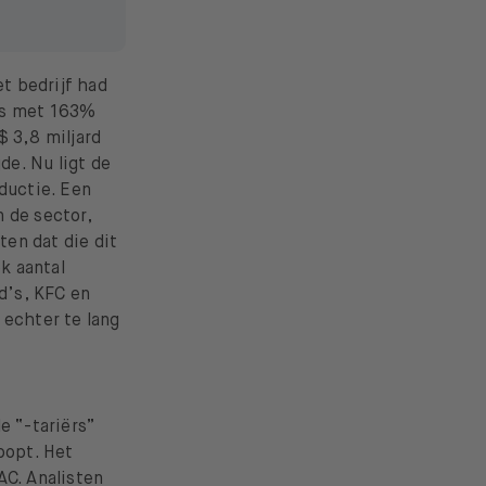
t bedrijf had
rs met 163%
$ 3,8 miljard
e. Nu ligt de
ductie. Een
 de sector,
en dat die dit
ok aantal
d’s, KFC en
 echter te lang
e “-tariërs”
oopt. Het
AC. Analisten