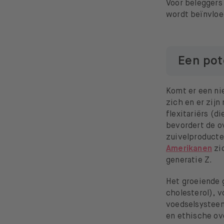
Voor beleggers 
wordt beïnvloe
Een pot
Komt er een ni
zich en er zijn
flexitariërs (d
bevordert de ov
zuivelproducte
Amerikanen
zic
generatie Z.
Het groeiende
cholesterol), 
voedselsysteem
en ethische ov