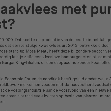
aakvlees met pu
st?
300.000. Dat kostte de productie van de eerste in het lab 
ds dat eerste stukje kweekvlees uit 2013, ontwikkeld door
ndse start-up Mosa Meat, heeft deze bijzondere sector ve
ordig kun je zelfs een vleesloze hamburger eten bij somm
 Burger King-filialen, of een cappuccino zonder koemelk dr
rld Economic Forum de noodklok heeft geluid omdat we in
eldbevolking kunnen voeden met de hoeveelheid voedsel 
at de voedingsindustrie aan de vooravond van een nieuwe re
ren staan alternatieve eiwitten op basis van planten, micr
len.