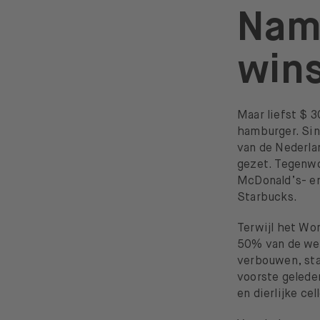
Nam
win
Maar liefst $ 
hamburger. Sin
van de Nederla
gezet. Tegenwo
McDonald’s- en
Starbucks.
Terwijl het Wo
50% van de wer
verbouwen, sta
voorste gelede
en dierlijke cel