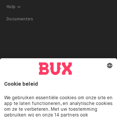
Thematisch beleggen
Over BUX
Hulp
Beleggingsplan
Tarieven
Toegankelijkheid
Documenten
ETF’s op BUX
Pers
Referrals
Uitlenen van Aandelen
Vacatures
Beveiliging
Go to "Instagram"
Go to "Facebook"
Go to "Twitter"
Go to "Youtube"
NL
Cookie Settings
Open taal menu
Beleggen kent risico’s. Je kunt je inleg verliezen.
De beleggingsdiensten van BUX met betrekking tot
aandelen en ETF’s worden aangeboden door BUX B.V.
BUX B.V. is geregistreerd bij de Kamer van