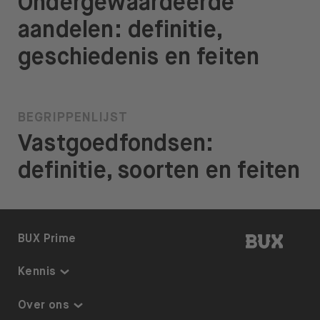
Ondergewaardeerde
aandelen: definitie,
geschiedenis en feiten
BEGRIPPENLIJST
Vastgoedfondsen:
definitie, soorten en feiten
BUX | 
BUX Prime
Kennis
Kennis
Over ons