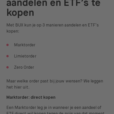
aandelen en ETF’s te
Over BUX
kopen
Vacatures
Met BUX kun je op 3 manieren aandelen en ETF’s
Pers
kopen:
Help
Marktorder
FAQ
Limietorder
Overstappen
Zero Order
Maar welke order past bij jouw wensen? We leggen
het hier uit.
Open taal menu
NL
Marktorder:
direct
kopen
Een Marktorder leg je in wanneer je een aandeel of
ETF direct wil kopen tegen de prijs van dat moment.