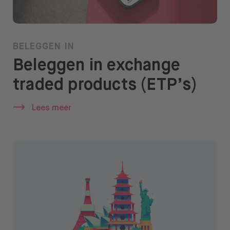
Over BUX
Vacatures
BELEGGEN IN
Pers
Beleggen in exchange
Help
traded products (ETP’s)
FAQ
Lees meer
Overstappen
Open taal menu
NL