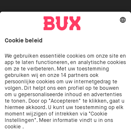
Go to "Instagram"
Go to "Facebook"
Go to "Twitter"
Go to "Youtube"
NL
Cookie Settings
Open taal menu
Beleggen kent risico’s. Je kunt je inleg verliezen.
De beleggingsdiensten van BUX met betrekking tot
aandelen en ETF’s worden aangeboden door BUX B.V.
BUX B.V. is geregistreerd bij de Kamer van
Koophandel onder nummer 58403949. BUX B.V. staat
onder toezicht van de Autoriteit Financiële Markten
(AFM).
BUX B.V. verstrekt geen beleggingsadvies en
beleggers moeten hun eigen beleggingsbeslissingen
nemen of onafhankelijk advies inwinnen. Beleggen
kent risico’s. De waarde van beleggingen kan zowel