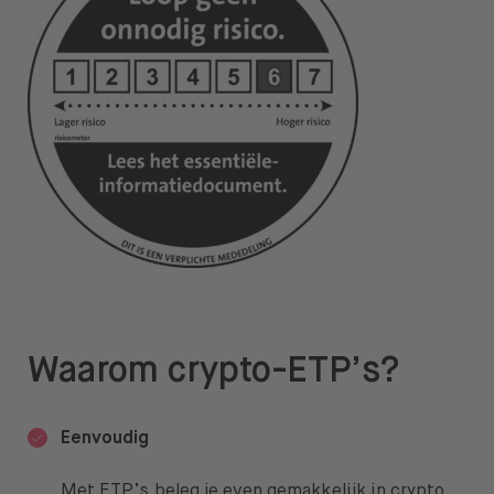
Over BUX
Vacatures
Pers
Help
FAQ
Overstappen
Waarom crypto-ETP’s?
Open taal menu
NL
Eenvoudig
Met ETP’s beleg je even gemakkelijk
in crypto