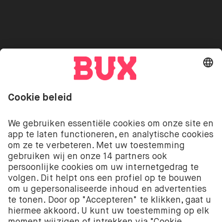
Uitlenen van Aandelen
Vacatures
Beveiliging
Go to "Instagram"
Go to "Facebook"
Go to "Twitter"
Go to "Youtube"
NL
Cookie Settings
Open taal menu
Beleggen kent risico’s. Je kunt je inleg verliezen.
De beleggingsdiensten van BUX met betrekking tot
aandelen en ETF’s worden aangeboden door BUX B.V.
BUX B.V. is geregistreerd bij de Kamer van
Koophandel onder nummer 58403949. BUX B.V. staat
onder toezicht van de Autoriteit Financiële Markten
(AFM).
BUX B.V. verstrekt geen beleggingsadvies en