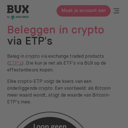
Meteen naar de content
BUX | Doe meer met je geld NL
Togg
Maak je account aan
Close
Beleggen in crypto
BUX Prime
via ETP's
Tarieven
Beleg in crypto via exchange traded products
ETF’s
(
ETP's
). Die kun je net als ETF's via BUX op de
effectenbeurs kopen.
Kennis
Elke crypto-ETP volgt de koers van een
Begrippenlijst
onderliggende crypto. Een voorbeeld: als Bitcoin
meer waard wordt, stijgt de waarde van Bitcoin-
Beleggen in
ETP's mee.
Leer beleggen
Over ons