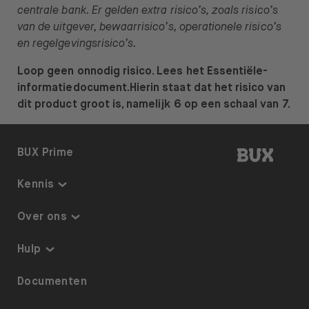
centrale bank. Er gelden extra risico’s, zoals risico’s
van de uitgever, bewaarrisico’s, operationele risico’s
en regelgevingsrisico’s.
Loop geen onnodig risico. Lees het Essentiële-
informatiedocument.Hierin staat dat het risico van
dit product groot is, namelijk 6 op een schaal van 7.
BUX | 
BUX Prime
Kennis
Kennis
Over ons
Thematisch beleggen
Over BUX
Hulp
Beleggingsplan
Tarieven
Toegankelijkheid
Documenten
ETF’s op BUX
Pers
Referrals